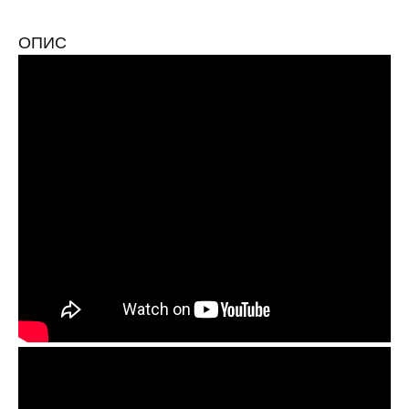
ОПИС
409
ЧОРНИЙ 51K025C90
+504
153
СИНІЙ 51K025C60
+1008