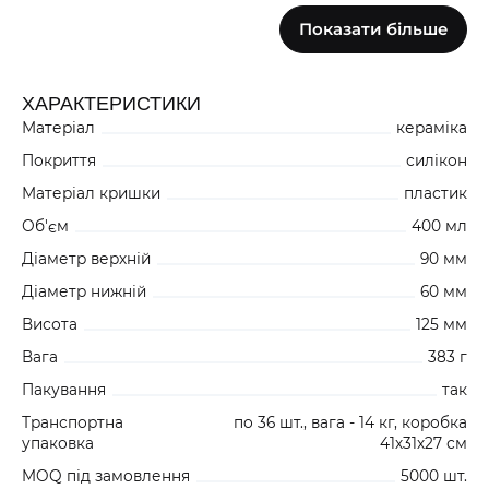
121
Показати більше
СІРИЙ 51K025CH0
+504
ХАРАКТЕРИСТИКИ
312
Матеріал
кераміка
ЖОВТИЙ 51K025C30
+504
Покриття
силікон
Матеріал кришки
пластик
Об'єм
400 мл
380
ФІОЛЕТОВИЙ 51K025CY0
Діаметр верхній
90 мм
+504
Діаметр нижній
60 мм
Висота
125 мм
1100
Вага
383 г
РОЖЕВИЙ 51K025CG0
Пакування
так
Транспортна
по 36 шт., вага - 14 кг, коробка
480
упаковка
41х31х27 см
ЗЕЛЕНИЙ 51K025C50
+504
MOQ під замовлення
5000 шт.