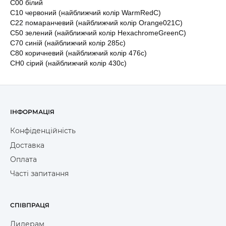
C00 білий
С10 червоний (найближчий колір WarmRedC)
С22 помаранчевий (найближчий колір Orange021C)
С50 зелений (найближчий колір HexachromeGreenC)
С70 синій (найближчий колір 285c)
C80 коричневий (найближчий колір 476c)
CH0 сірий (найближчий колір 430c)
ІНФОРМАЦІЯ
Конфіденційність
Доставка
Оплата
Часті запитання
СПІВПРАЦЯ
Дилерам