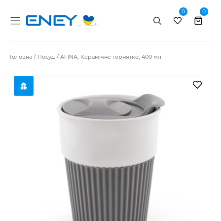
0
0
Пошук
Головна
Посуд
AFINA, Керамічне горнятко, 400 мл
В за