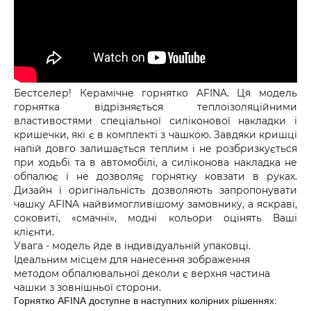
Бестселер! Керамічне горнятко AFINA. Ця модель
горнятка відрізняється теплоізоляційними
властивостями спеціальної силіконової накладки і
кришечки, які є в комплекті з чашкою. Завдяки кришці
напій довго залишається теплим і не розбризкується
при ходьбі та в автомобілі, а силіконова накладка не
обпалює і не дозволяє горнятку ковзати в руках.
Дизайн і оригінальність дозволяють запропонувати
чашку AFINA найвимогливішому замовнику, а яскраві,
соковиті, «смачні», модні кольори оцінять Ваші
клієнти.
Увага - модель йде в індивідуальній упаковці.
Ідеальним місцем для нанесення зображення
методом обпалювальної деколи є верхня частина
чашки з зовнішньої сторони.
Горнятко AFINA доступне в наступних колірних рішеннях: