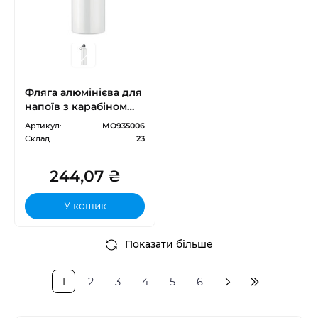
Фляга алюмінієва для
напоїв з карабіном
BIG MOSS 750 мл під
Артикул:
MO935006
сублімаційний друк
Склад
23
244,07 ₴
У кошик
Показати більше
1
2
3
4
5
6