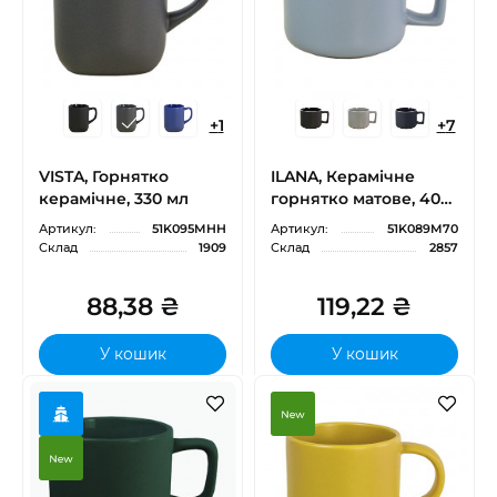
+
1
+
7
VISTA, Горнятко
ILANA, Керамічне
керамічне, 330 мл
горнятко матове, 400
мл
Артикул:
51K095MHH
Артикул:
51K089M70
Склад
1909
Склад
2857
88,38 ₴
119,22 ₴
У кошик
У кошик