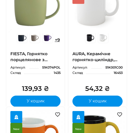
+
9
FIESTA, Горнятко
AURA, Керамічне
порцелянове з
горнятко-циліндр,
кольоровим софт тач,
340 мл
Артикул:
51K074POL
Артикул:
51K001C00
320 мл
Склад
1435
Склад
16453
139,93 ₴
54,32 ₴
У кошик
У кошик