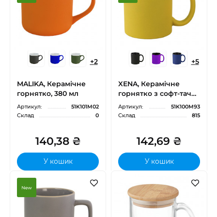
+
2
+
5
MALIKA, Керамічне
XENA, Керамічне
горнятко, 380 мл
горнятко з софт-тач
покриттям, 340 мл
Артикул:
51K101M02
Артикул:
51K100M93
Склад
0
Склад
815
140,38 ₴
142,69 ₴
У кошик
У кошик