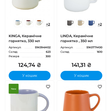
+
2
+
2
KINGA, Керамічне
LINDA, Керамічне
горнятко, 330 мл
горнятко , 350 мл
Артикул:
51K094M02
Артикул:
51K077M00
Склад
623
Склад
1610
Резерв
300
124,74 ₴
141,31 ₴
У кошик
У кошик