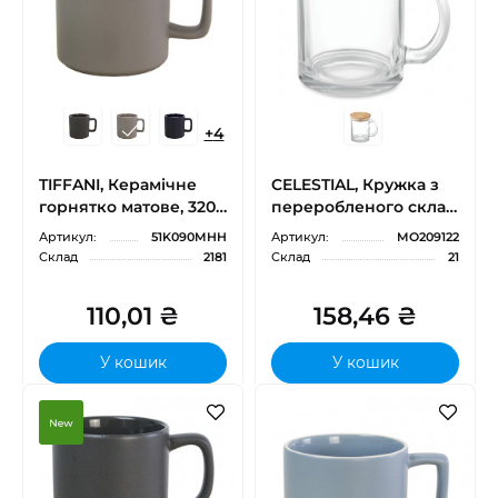
+
4
TIFFANI, Керамічне
CELESTIAL, Кружка з
горнятко матове, 320
переробленого скла з
мл
бамбуковою
Артикул:
51K090MHH
Артикул:
MO209122
кришкою, 300 мл
Склад
2181
Склад
21
110,01 ₴
158,46 ₴
У кошик
У кошик