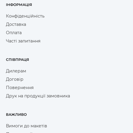
ІНФОРМАЦІЯ
Економічність
— вартість контакту з
аудиторією через корпоративний посуд
Конфіденційність
значно нижча за традиційну рекламу
Доставка
Асортимент посуду для
Оплата
брендування в ENEY
Часті запитання
У нашому каталозі представлено понад 20
моделей керамічних горняток об'ємом від 330 до
500 мл. Особливою популярністю користуються:
СПІВПРАЦЯ
Класичні моделі
— AURA, LINDA, SCALA ідеально
підходять для офісного використання. Строгий
Дилерам
дизайн та універсальні кольори роблять їх
Договір
відмінним вибором для корпоративних
Повернення
подарунків.
Дизайнерські горнятка
— XENA з покриттям
Друк на продукції замовника
soft-touch, двоколірна VIOLA, матова SELENA
додають індивідуальності вашому бренду та
запам'ятовуються клієнтам.
ВАЖЛИВО
Термопосуд
— модель DEMETRA з подвійними
стінками зберігає температуру напою довше, що
Вимоги до макетів
особливо цінують любителі гарячої кави.