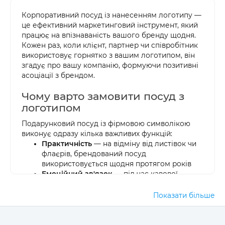
Корпоративний посуд із нанесенням логотипу —
це ефективний маркетинговий інструмент, який
працює на впізнаваність вашого бренду щодня.
Кожен раз, коли клієнт, партнер чи співробітник
використовує горнятко з вашим логотипом, він
згадує про вашу компанію, формуючи позитивні
асоціації з брендом.
Чому варто замовити посуд з
логотипом
Подарунковий посуд із фірмовою символікою
виконує одразу кілька важливих функцій:
Практичність
— на відміну від листівок чи
флаєрів, брендований посуд
використовується щодня протягом років
Емоційний зв'язок
— під час кавової
перерви людина підсвідомо формує
позитивне ставлення до вашого бренду
Показати більше
Широке охоплення
— одне горнятко
бачать десятки людей в офісі, вдома, на
зустрічах