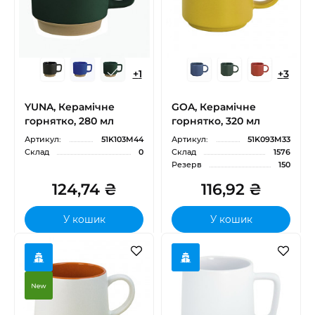
+
1
+
3
YUNA, Керамічне
GOA, Керамічне
горнятко, 280 мл
горнятко, 320 мл
Артикул:
51K103M44
Артикул:
51K093M33
Склад
0
Склад
1576
Резерв
150
124,74 ₴
116,92 ₴
У кошик
У кошик