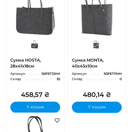
Сумка HOSTA,
Сумка MONTA,
28х41х18см
40х45х10см
Артикул:
50PET12HH
Артикул:
50PET11HH
Склад
32
Склад
0
458,57 ₴
480,14 ₴
У кошик
У кошик