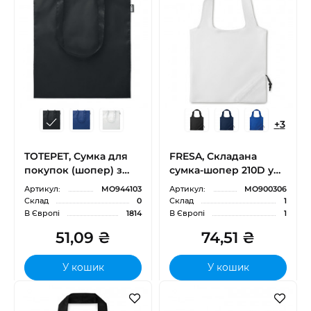
+
3
TOTEPET, Сумка для
FRESA, Складана
покупок (шопер) з
сумка-шопер 210D у
RPET 190T з довгими
чохлі зі шнурком,
Артикул:
MO944103
Артикул:
MO900306
ручками, 38x42 cм
38x40 cм
Склад
0
Склад
1
В Європі
1814
В Європі
1
51,09 ₴
74,51 ₴
У кошик
У кошик