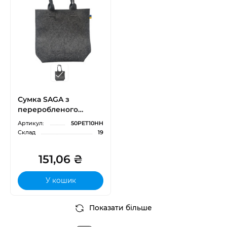
Сумка SAGA з
переробленого
матеріалу, 40х40х10см
Артикул:
50PET10HH
Склад
19
151,06 ₴
У кошик
Показати більше