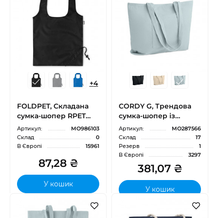
+
4
FOLDPET, Складана
CORDY G, Трендова
сумка-шопер RPET
сумка-шопер із
190T у чохлі зі
вельвету, 220 гр/м²,
Артикул:
MO986103
Артикул:
MO287566
шнурком, 38x40 cм
39x12x37 см
Склад
0
Склад
17
В Європі
15961
Резерв
1
В Європі
3297
87,28 ₴
381,07 ₴
У кошик
У кошик