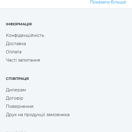
Показати більше
брендування
Сумки з логотипом мають унікальні 
характеристики для масового брендування:
ІНФОРМАЦІЯ
Економічність
 — сумки зі спанбонду 
Конфіденційність
забезпечують найкраще співвідношення ціни та 
Доставка
рекламного ефекту. 
Масштабність
 — можливість 
Оплата
виробництва великих тиражів для широких 
промоакцій. 
Практичність
 — рекламні сумки 
Часті запитання
використовуються для покупок, документів та 
повсякденних потреб. 
Мобільність
 — сумка з 
логотипом супроводжує власника всюди, 
СПІВПРАЦЯ
розширюючи географію впливу. 
Швидкість 
виробництва
 — промо сумки можна виготовити 
Дилерам
в короткі терміни для актуальних заходів.
Договір
Сумки зі спанбонду особливо ефективні для 
Повернення
масових промоакцій, виставок та корпоративних 
Друк на продукції замовника
заходів з великою кількістю учасників.
Асортимент сумок зі 