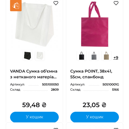
+
9
VANDA Сумка об’ємна
Сумка POINT, 38х41,
з нетканого матеріалу
55см, спанбонд
80 г/м2 з посиленням
Артикул:
50S100050
Артикул:
50S10001G
дна, 36х38х25 см
Склад
2809
Склад
5166
59,48 ₴
23,05 ₴
У кошик
У кошик