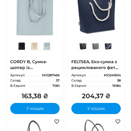
CORDY B, Сумка-
FELTSEA, Еко-сумка з
шопер із
рециклованого фетру
поліестерового
(RPET), 28х41х18см
Артикул:
MO287466
Артикул:
MO241604
вельвету з довгими
Склад
37
Склад
38
ручками, 38х42 см,
В Європі
7061
В Європі
19184
220 гр/м²
163,38 ₴
204,37 ₴
У кошик
У кошик