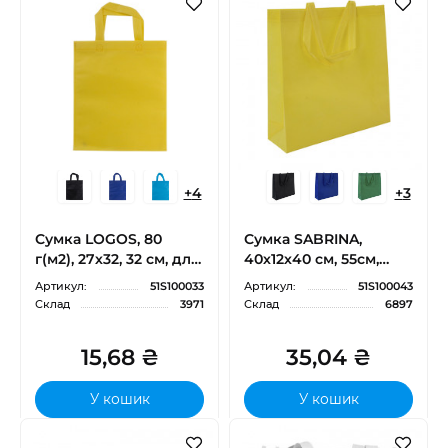
+
4
+
3
Сумка LOGOS, 80
Сумка SABRINA,
г(м2), 27х32, 32 см, для
40х12х40 см, 55см,
конференцій
спанбонд
Артикул:
51S100033
Артикул:
51S100043
Склад
3971
Склад
6897
15,68 ₴
35,04 ₴
У кошик
У кошик