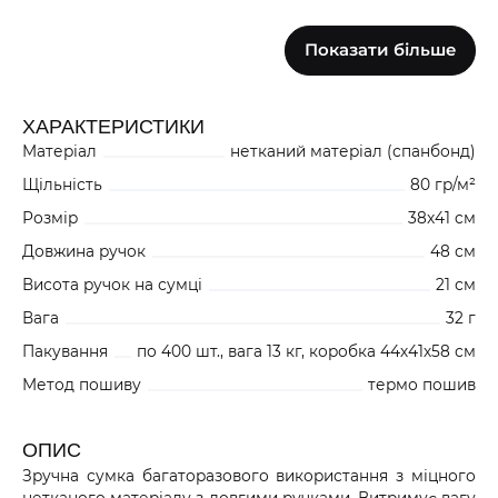
0
Показати більше
СИНІЙ 50S100016
+15200
ХАРАКТЕРИСТИКИ
3106
Матеріал
нетканий матеріал (спанбонд)
ЧОРНИЙ 50S100019
+4800
Щільність
80 гр/м²
Розмір
38x41 cм
Довжина ручок
48 см
4727
ЖОВТИЙ 50S100013
Висота ручок на сумці
21 см
Вага
32 г
Пакування
по 400 шт., вага 13 кг, коробка 44х41х58 см
0
Метод пошиву
термо пошив
СІРИЙ 50S10001H
+5200
ОПИС
Зручна сумка багаторазового використання з міцного
2329
КОРИЧНЕВИЙ 50S10001B
нетканого матеріалу з довгими ручками.
Витримує вагу