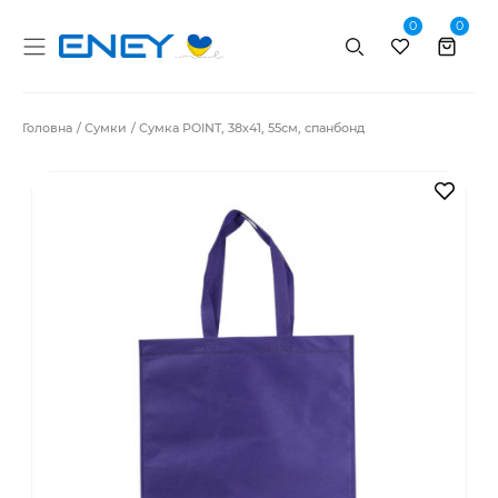
0
0
Пошук
Головна
Сумки
Сумка POINT, 38х41, 55см, спанбонд
В за