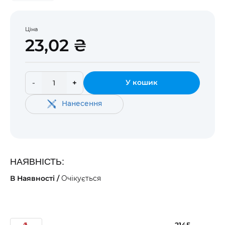
Ціна
23,02 ₴
-
+
У кошик
Нанесення
НАЯВНІСТЬ:
В Наявності /
Очікується
2145