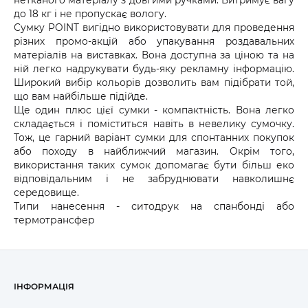
до 18 кг і не пропускає вологу.
Сумку POINT
вигідно використовувати для проведення
упакування
різних промо-акцій або
роздавальних
матеріалів на виставках.
Вона доступна за ціною та на
5166
РОЖЕВИЙ 50S10001G
ній легко надрукувати будь-яку рекламну інформацію.
Широкий вибір кольорів дозволить вам підібрати той,
що вам найбільше підійде.
Ще один плюс цієї сумки - компактність.
Вона легко
складається і поміститься навіть в невелику сумочку.
4402
ФІОЛЕТОВИЙ 50S10001O
Тож, це гарний варіант сумки для спонтанних покупок
або походу в найближчий магазин. Окрім того,
використання таких сумок допомагає бути більш еко
відповідальним і не
забруднювати навколишнє
923
середовище.
ЧОРНИЙ 50S100015
+6000
Типи нанесення - ситодрук на спанбонді або
термотрансфер
ІНФОРМАЦІЯ