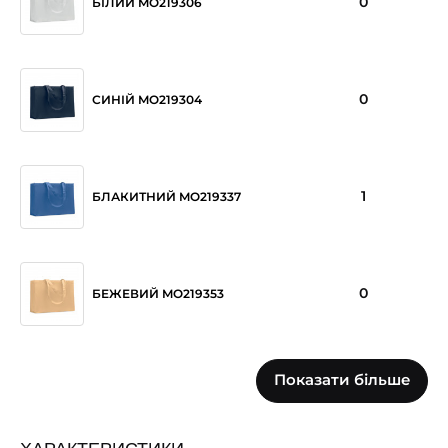
0
БІЛИЙ MO219306
0
СИНІЙ MO219304
1
БЛАКИТНИЙ MO219337
0
БЕЖЕВИЙ MO219353
Показати більше
0
ЧЕРВОНИЙ MO219305