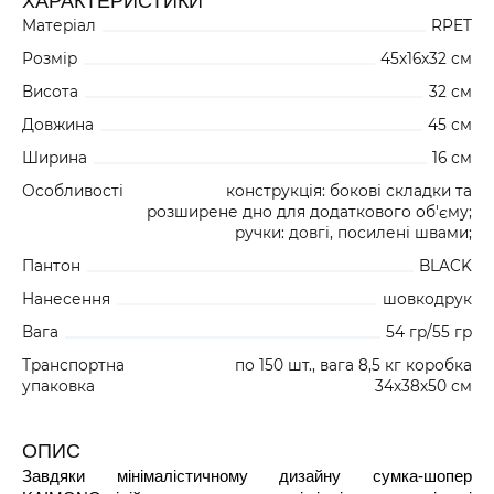
ХАРАКТЕРИСТИКИ
Матеріал
RPET
Розмір
45x16x32 см
Висота
32 см
Довжина
45 см
Ширина
16 см
Особливості
конструкція: бокові складки та
розширене дно для додаткового об'єму;
ручки: довгі, посилені швами;
Пантон
BLACK
Нанесення
шовкодрук
Вага
54 гр/55 гр
Транспортна
по 150 шт., вага 8,5 кг коробка
упаковка
34х38х50 см
ОПИС
Завдяки мінімалістичному дизайну сумка-шопер