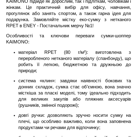
KAIMONO підійде як дорослим, так і підліткам, чоловікам і
жінкам. Це практичний вибір для офісу, навчання,
прогулянок або занять спортом, а також гарна ідея для
подарунка. Замовляйте містку еко-сумку з нетканого
RPET в ENEY - Постачальник мерчу №1!
Особливості та ключови переваги сумки-шоппер
KAIMONO:
матеріал RPET (80 г/м²): виготовлена з
переробленого нетканого матеріалу (спанбонду), що
робить її легкою, бюджетною та дружньою до
природи;
система «клин»: завдяки наявності бокових та
донних складок, сумка стає об’ємною, вона значно
місткіша за пласкі моделі, тому ідеально підходить
для великих закупів або пляжних аксесуарів
(рушників, змінної подорожі);
довгі ручки: дозволяють зручно носити сумку на
плечі, що особливо важливо, коли вона заповнена
продуктами чи речами для відпочинку;