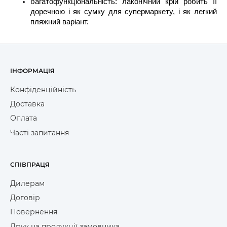
багатофункціональність: лаконічний крій робить її
доречною і як сумку для супермаркету, і як легкий
пляжний варіант.
ІНФОРМАЦІЯ
Конфіденційність
Доставка
Оплата
Часті запитання
СПІВПРАЦЯ
Дилерам
Договір
Повернення
Друк на продукції замовника