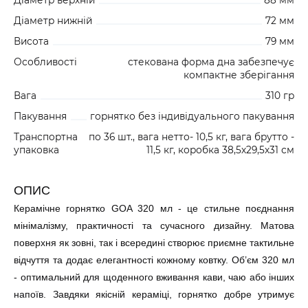
Діаметр верхній
88 мм
Діаметр нижній
72 мм
Висота
79 мм
Особливості
стекована форма дна забезпечує
компактне зберігання
Вага
310 гр
Пакування
горнятко без індивідуального пакування
Транспортна
по 36 шт., вага нетто- 10,5 кг, вага брутто -
упаковка
11,5 кг, коробка 38,5х29,5х31 см
ОПИС
Керамічне горнятко GOA 320 мл - це стильне поєднання
мінімалізму, практичності та сучасного дизайну. Матова
поверхня як зовні, так і всередині створює приємне тактильне
відчуття та додає елегантності кожному ковтку. Об’єм 320 мл
- оптимальний для щоденного вживання кави, чаю або інших
напоїв. Завдяки якісній кераміці, горнятко добре утримує