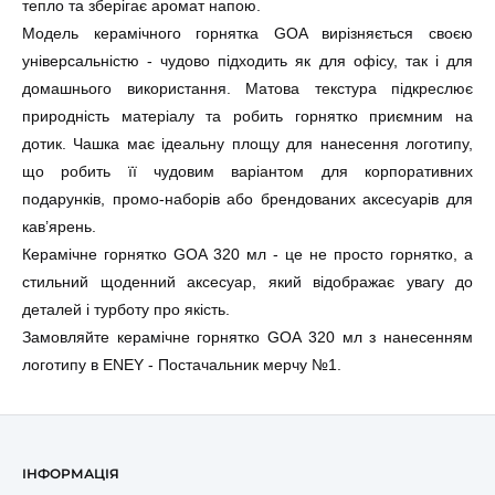
тепло та зберігає аромат напою.
Модель к
ерамічного горнятка
GOA вирізняється своєю
універсальністю - чудово підходить як для офісу, так і для
домашнього використання. Матова текстура підкреслює
природність матеріалу та робить горнятко приємним на
дотик. Чашка має ідеальну площу для нанесення логотипу,
що робить її чудовим варіантом для корпоративних
подарунків, промо-наборів або брендованих аксесуарів для
кав’ярень.
Керамічне горнятко
GOA 320 мл - це не просто горнятко, а
стильний щоденний аксесуар, який відображає увагу до
деталей і турботу про якість.
Замовляйте керамічне горнятко GOA 320 мл з нанесенням
логотипу в ENEY - Постачальник мерчу №1.
ІНФОРМАЦІЯ