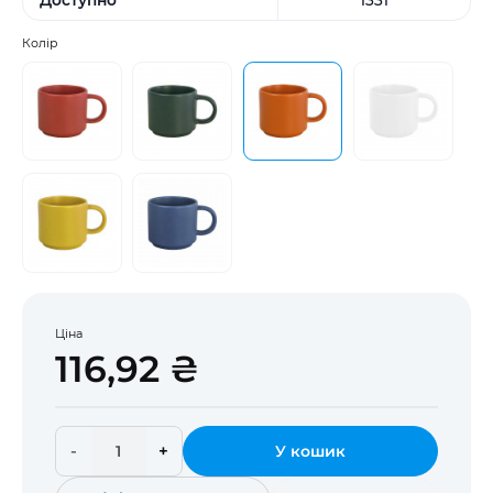
Колір
Ціна
116,92 ₴
-
+
У кошик