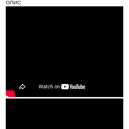
ОПИС
409
ЧОРНИЙ 51K025C90
+504
153
СИНІЙ 51K025C60
+1008