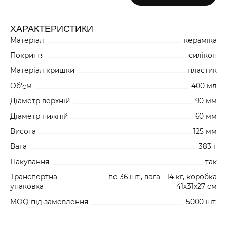
+504
ХАРАКТЕРИСТИКИ
312
Матеріал
кераміка
ЖОВТИЙ 51K025C30
+504
Покриття
силікон
Матеріал кришки
пластик
Об'єм
400 мл
380
ФІОЛЕТОВИЙ 51K025CY0
Діаметр верхній
90 мм
+504
Діаметр нижній
60 мм
Висота
125 мм
1100
Вага
383 г
РОЖЕВИЙ 51K025CG0
Пакування
так
Транспортна
по 36 шт., вага - 14 кг, коробка
480
упаковка
41х31х27 см
ЗЕЛЕНИЙ 51K025C50
+504
MOQ під замовлення
5000 шт.