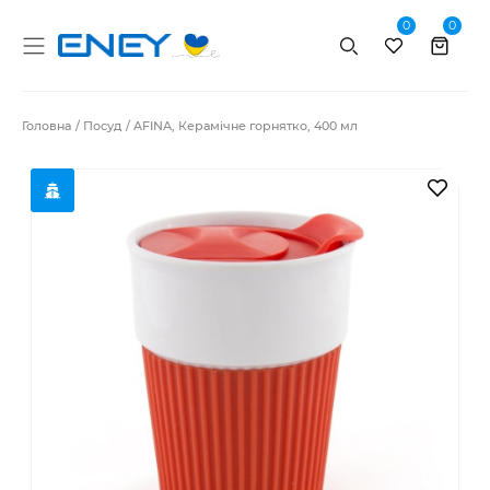
0
0
Пошук
Головна
Посуд
AFINA, Керамічне горнятко, 400 мл
В за