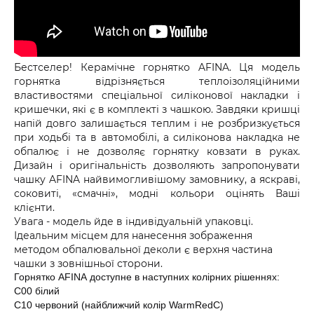
Бестселер! Керамічне горнятко AFINA. Ця модель
горнятка відрізняється теплоізоляційними
властивостями спеціальної силіконової накладки і
кришечки, які є в комплекті з чашкою. Завдяки кришці
напій довго залишається теплим і не розбризкується
при ходьбі та в автомобілі, а силіконова накладка не
обпалює і не дозволяє горнятку ковзати в руках.
Дизайн і оригінальність дозволяють запропонувати
чашку AFINA найвимогливішому замовнику, а яскраві,
соковиті, «смачні», модні кольори оцінять Ваші
клієнти.
Увага - модель йде в індивідуальній упаковці.
Ідеальним місцем для нанесення зображення
методом обпалювальної деколи є верхня частина
чашки з зовнішньої сторони.
Горнятко AFINA доступне в наступних колірних рішеннях:
C00 білий
С10 червоний (найближчий колір WarmRedC)