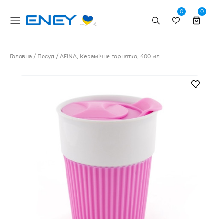
0
0
Пошук
Головна
Посуд
AFINA, Керамічне горнятко, 400 мл
В за