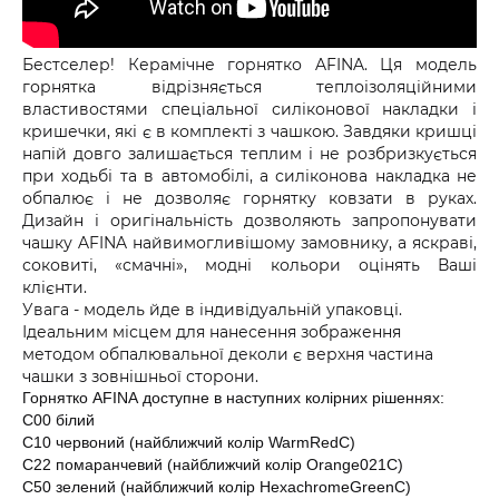
Бестселер! Керамічне горнятко AFINA. Ця модель
горнятка відрізняється теплоізоляційними
властивостями спеціальної силіконової накладки і
кришечки, які є в комплекті з чашкою. Завдяки кришці
напій довго залишається теплим і не розбризкується
при ходьбі та в автомобілі, а силіконова накладка не
обпалює і не дозволяє горнятку ковзати в руках.
Дизайн і оригінальність дозволяють запропонувати
чашку AFINA найвимогливішому замовнику, а яскраві,
соковиті, «смачні», модні кольори оцінять Ваші
клієнти.
Увага - модель йде в індивідуальній упаковці.
Ідеальним місцем для нанесення зображення
методом обпалювальної деколи є верхня частина
чашки з зовнішньої сторони.
Горнятко AFINA доступне в наступних колірних рішеннях:
C00 білий
С10 червоний (найближчий колір WarmRedC)
С22 помаранчевий (найближчий колір Orange021C)
С50 зелений (найближчий колір HexachromeGreenC)