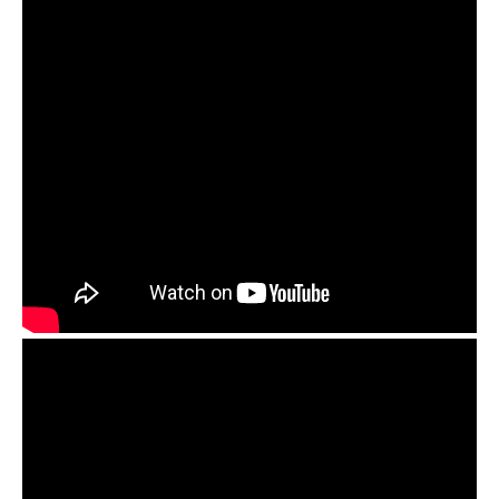
+504
153
СИНІЙ 51K025C60
+1008