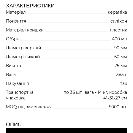
ХАРАКТЕРИСТИКИ
312
Матеріал
кераміка
ЖОВТИЙ 51K025C30
+504
Покриття
силікон
Матеріал кришки
пластик
Об'єм
400 мл
380
ФІОЛЕТОВИЙ 51K025CY0
Діаметр верхній
90 мм
+504
Діаметр нижній
60 мм
Висота
125 мм
1100
Вага
383 г
РОЖЕВИЙ 51K025CG0
Пакування
так
Транспортна
по 36 шт., вага - 14 кг, коробка
480
упаковка
41х31х27 см
ЗЕЛЕНИЙ 51K025C50
+504
MOQ під замовлення
5000 шт.
ОПИС
409
ЧОРНИЙ 51K025C90