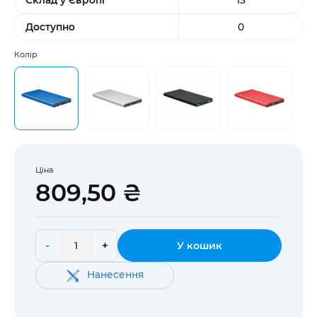
Доступно
0
Колір
Ціна
809,50 ₴
-
+
У кошик
Нанесення