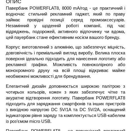
ОПИС
Павербанк POWERFLAT8, 8000 mА/год - це практичний і
водночас стильний рекламний гаджет, який по праву
займає провідні позиції серед промоаксесуарів.
Незамінний у щоденній роботі компанії, під час
відряджень, подорожей, активного відпочинку чи вдома,
цей пауербанк стане ефективним носієм вашого бренду.
Корпус виготовлений з алюмінію, що забезпечує міцність,
довговічність і преміальний вигляд виробу. Велика плоска
поверхня ідеально підходить для нанесення логотипу або
рекламної графіки. Можливість повноколірного або
монохромного друку на всій площі відкриває майже
необмежені можливості для брендування.
Елегантний дизайн доповнюється широкою палітрою з
чотирьох кольорів, кожен з яких забезпечує чітке та
акуратне відтворення логотипу. Павербанк POWERFLAT8
підходить для заряджання смартфонів та інших пристроїв
з вихідною напругою DC 5V/1A та DC 5V/2A, оснащений
індикатором рівня заряду та комплектується USB-кабелем
із роз’ємом micro USB.