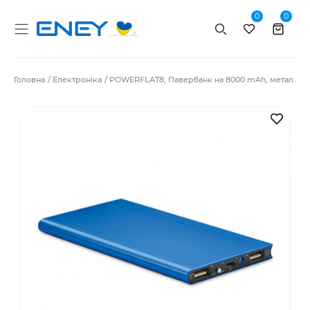
0
0
Пошук
Головна
Електроніка
POWERFLAT8, Павербанк на 8000 mAh, метал
В за