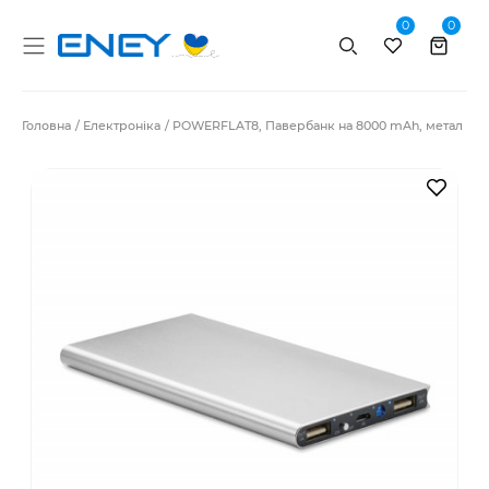
0
0
Пошук
Головна
Електроніка
POWERFLAT8, Павербанк на 8000 mAh, метал
В за