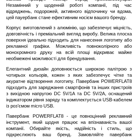
Незамінний у щоденній роботі компанії, під час
відряджень, подорожей, активного відпочинку чи вдома,
цей пауербанк стане ефективним носієм вашого бренду.
Корпус виготовлений з алюмінію, що забезпечує міцність,
довговічність і преміальний вигляд виробу. Велика плоска
поверхня ідеально підходить для нанесення логотипу або
рекламної графіки. Можливість повноколірного або
монохромного друку на всій площі відкриває майже
необмежені можливості для брендування.
Елегантний дизайн доповнюється широкою палітрою з
чотирьох кольорів, кожен з яких забезпечує чітке та
акуратне відтворення логотипу. Павербанк POWERFLAT8
підходить для заряджання смартфонів та інших пристроїв
з вихідною напругою DC 5V/1A та DC 5V/2A, оснащений
індикатором рівня заряду та комплектується USB-кабелем
із роз’ємом micro USB.
Павербанк POWERFLAT8 - це повноцінний рекламний
інструмент, який щодня працює на впізнаваність вашої
компанії. Обирайте якість, надійність і стиль, що
підкреслюють ваш бренд. Замовляйте павербанк