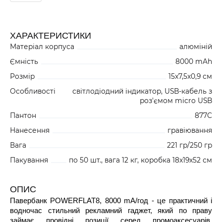
ХАРАКТЕРИСТИКИ
Матеріал корпуса
алюміній
Ємність
8000 mAh
Розмір
15x7,5x0,9 см
Особливості
світлодіодний індикатор, USB-кабель з
роз'ємом micro USB
Пантон
877C
Нанесення
гравіювання
Вага
221 гр/250 гр
Пакування
по 50 шт., вага 12 кг, коробка 18x19x52 см
ОПИС
Павербанк POWERFLAT8, 8000 mА/год - це практичний і
водночас стильний рекламний гаджет, який по праву
займає провідні позиції серед промоаксесуарів.