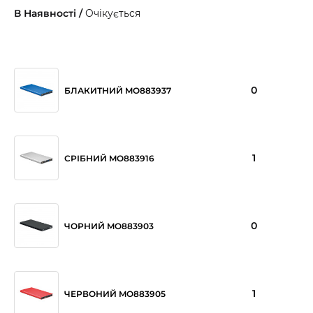
В Наявності /
Очікується
0
БЛАКИТНИЙ MO883937
1
СРІБНИЙ MO883916
0
ЧОРНИЙ MO883903
1
ЧЕРВОНИЙ MO883905