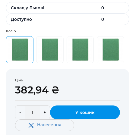
Склад у Львові
0
Доступно
0
Колір
Ціна
382,94 ₴
-
+
У кошик
Нанесення