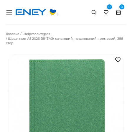
0
0
Пошук
Головна
Шкіргалантерея
Щоденник А5 2026 ВІНТАЖ салатовий, недатований кремовий, 288
стор.
В за