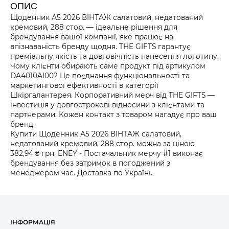
ОПИС
Щоденник А5 2026 ВІНТАЖ салатовий, недатований
кремовий, 288 стор. — ідеальне рішення для
брендування вашої компанії, яке працює на
впізнаваність бренду щодня. THE GIFTS гарантує
преміальну якість та довговічність нанесення логотипу.
Чому клієнти обирають саме продукт під артикулом
DA4010AI00? Це поєднання функціональності та
маркетингової ефективності в категорії
Шкіргалантерея. Корпоративний мерч від THE GIFTS —
інвестиція у довгострокові відносини з клієнтами та
партнерами. Кожен контакт з товаром нагадує про ваш
бренд.
Купити Щоденник А5 2026 ВІНТАЖ салатовий,
недатований кремовий, 288 стор. можна за ціною
382,94 ₴ грн. ENEY - Постачальник мерчу #1 виконає
брендування без затримок в погоджений з
менеджером час. Доставка по Україні.
ІНФОРМАЦІЯ