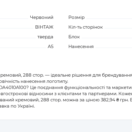
Червоний
Розмір
ВІНТАЖ
Кіл-ть сторінок
тверда
Блок
А5
Нанесення
мовий, 288 стор. — ідеальне рішення для брендування в
овічність нанесення логотипу.
DA4010A100? Це поєднання функціональності та маркетинг
вгострокові відносини з клієнтами та партнерами. Коже
ний кремовий, 288 стор. можна за ціною 382,94 ₴ грн.
вка по Україні.