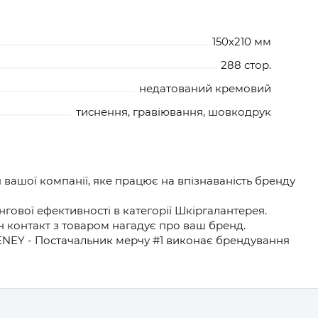
150х210 мм
288 стор.
недатований кремовий
тиснення, гравіювання, шовкодрук
ашої компанії, яке працює на впізнаваність бренду
ової ефективності в категорії Шкіргалантерея.
н контакт з товаром нагадує про ваш бренд.
 ENEY - Постачальник мерчу #1 виконає брендування