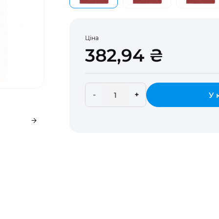
Ціна
382,94 ₴
-
+
У 