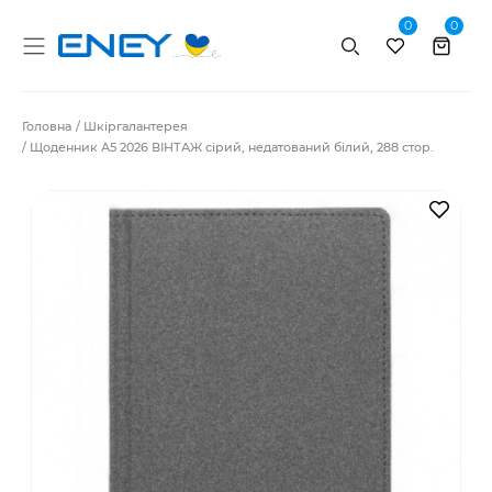
0
0
Пошук
Головна
Шкіргалантерея
Щоденник А5 2026 ВІНТАЖ сірий, недатований білий, 288 стор.
В за