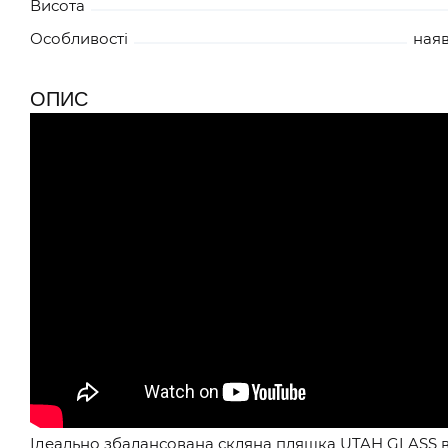
Висота
Особливості
наяв
СИНІЙ MO935837
ОПИС
Ідеально збалансована скляна пляшка
UTAH GLASS
в