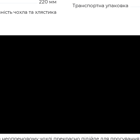
220 мм
Транспортна упаковка
ність чохла та хлястика
 неопреновому чохлі прекрасно підійде для просування