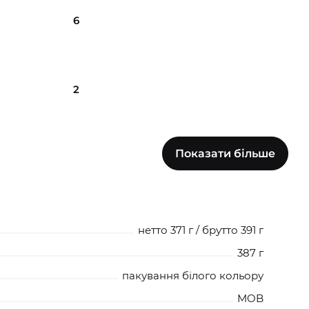
6
2
Показати більше
1
2
нетто 371 г / брутто 391 г
387 г
пакування білого кольору
2
MOB