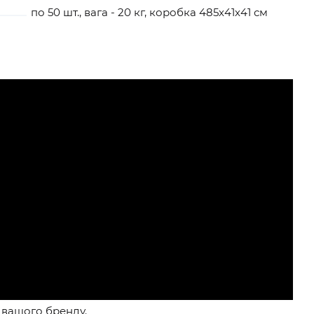
по 50 шт., вага - 20 кг, коробка 485х41х41 см
1
 вашого бренду.