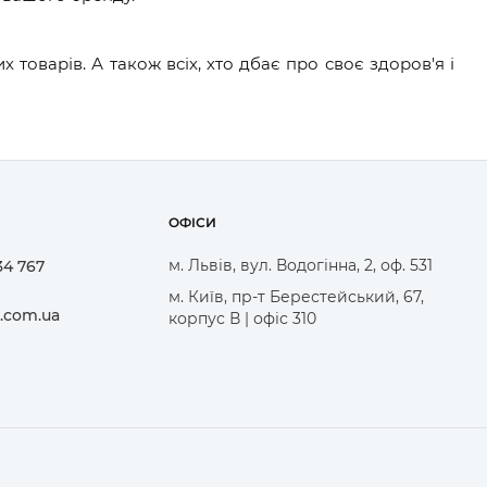
оварів. А також всіх, хто дбає про своє здоров'я і
ОФІСИ
м. Львів, вул. Водогінна, 2, оф. 531
34 767
м. Київ, пр-т Берестейський, 67,
.com.ua
корпус В | офіс 310