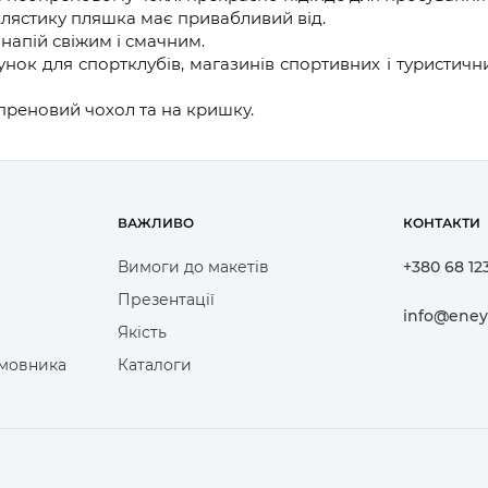
хлястику пляшка має привабливий від.
напій свіжим і смачним.
 для спортклубів, магазинів спортивних і туристичних т
преновий чохол та на кришку.
ВАЖЛИВО
КОНТАКТИ
Вимоги до макетів
+380 68 12
Презентації
info@eney
Якість
амовника
Каталоги