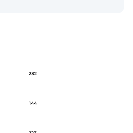
232
144
127