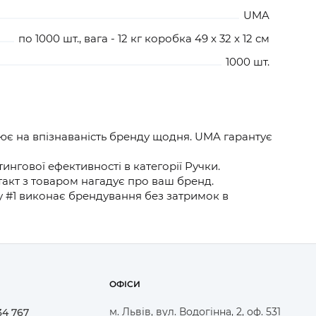
UMA
177
по 1000 шт., вага - 12 кг коробка 49 x 32 x 12 см
1000 шт.
190
ює на впізнаваність бренду щодня. UMA гарантує
нгової ефективності в категорії Ручки.
125
такт з товаром нагадує про ваш бренд.
у #1 виконає брендування без затримок в
165
ОФІСИ
м. Львів, вул. Водогінна, 2, оф. 531
34 767