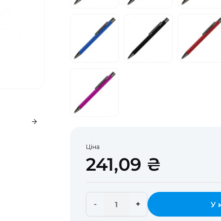
Ціна
241,09 ₴
-
+
У 