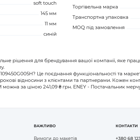
soft touch
Торгівельна марка
145 мм
Транспортна упаковка
11 мм
MOQ під замовлення
синій
ьне рішення для брендування вашої компанії, яке прац
у.
109450G005H? Це поєднання функціональності та маркети
рокові відносини з клієнтами та партнерами. Кожен кон
ожна за ціною 241,09 ₴ грн. ENEY - Постачальник мерч
ВАЖЛИВО
КОНТАКТИ
Вимоги до макетів
+380 68 12