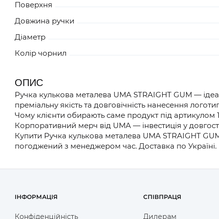
Поверхня
Довжина ручки
ЧОРНИЙ 1109450G009H
Діаметр
Колір чорнил
ЧЕРВОНИЙ 1109450G001H
ОПИС
Ручка кулькова металева UMA STRAIGHT GUM — ідеал
преміальну якість та довговічність нанесення логотип
Чому клієнти обирають саме продукт під артикулом 1
ЗЕЛЕНИЙ 1109450G005H
Корпоративний мерч від UMA — інвестиція у довгост
Купити Ручка кулькова металева UMA STRAIGHT GUM м
погоджений з менеджером час. Доставка по Україні.
ЗЕЛЕНИЙ 1109450G00IH
ІНФОРМАЦІЯ
СПІВПРАЦЯ
Конфіденційність
Дилерам