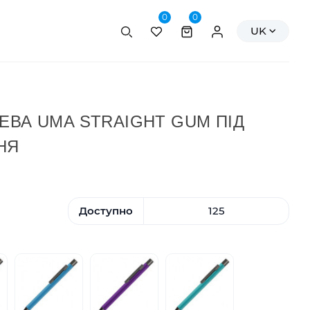
0
0
Пошук
Персональні да
UK
ЕВА UMA STRAIGHT GUM ПІД
НЯ
Доступно
125