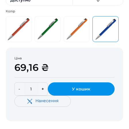
Колір
Ціна
69,16 ₴
-
+
У кошик
Нанесення