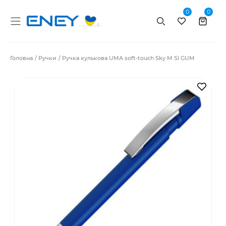
0
0
Пошук
Головна
Ручки
Ручка кулькова UMA soft-touch Sky M SI GUM
В за