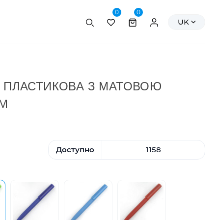
0
0
Пошук
Персональні да
UK
А ПЛАСТИКОВА З МАТОВОЮ
ММ
Доступно
1158