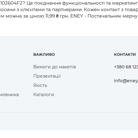
1102604F2? Це поєднання функціональності та маркетинго
дносини з клієнтами та партнерами. Кожен контакт з тов
м можна за ціною 11,99 ₴ грн. ENEY - Постачальник мерч
ВАЖЛИВО
КОНТАКТИ
Вимоги до макетів
+380 68 12
Презентації
info@eney
Якість
амовника
Каталоги