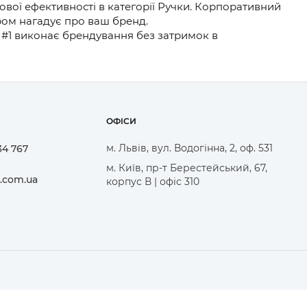
вої ефективності в категорії Ручки. Корпоративний
аром нагадує про ваш бренд.
у #1 виконає брендування без затримок в
ОФІСИ
м. Львів, вул. Водогінна, 2, оф. 531
34 767
м. Київ, пр-т Берестейський, 67,
.com.ua
корпус В | офіс 310