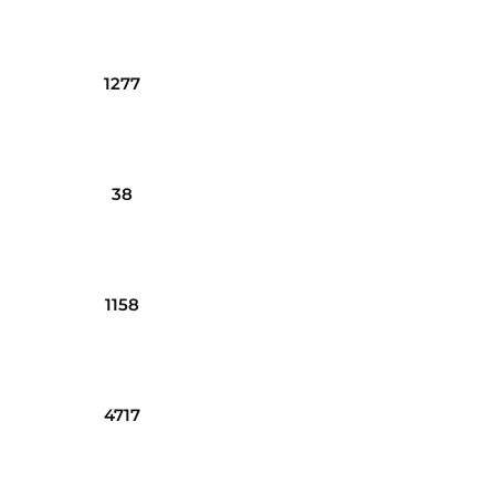
1277
38
1158
4717