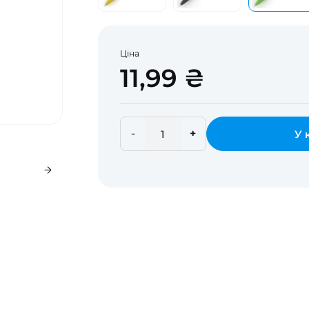
Ціна
11,99 ₴
-
+
У 