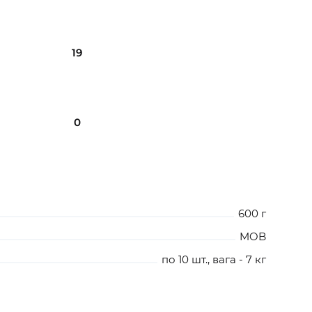
19
0
600 г
MOB
по 10 шт., вага - 7 кг