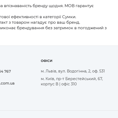
а впізнаваність бренду щодня. MOB гарантує
вої ефективності в категорії Сумки.
такт з товаром нагадує про ваш бренд.
 виконає брендування без затримок в погоджений з
ОФІСИ
м. Львів, вул. Водогінна, 2, оф. 531
34 767
м. Київ, пр-т Берестейський, 67,
.com.ua
корпус В | офіс 310