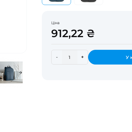
Ціна
912,22 ₴
-
+
У 