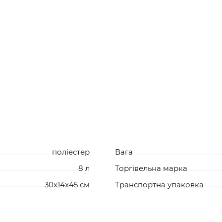
поліестер
Вага
8 л
Торгівельна марка
30x14x45 cм
Транспортна упаковка