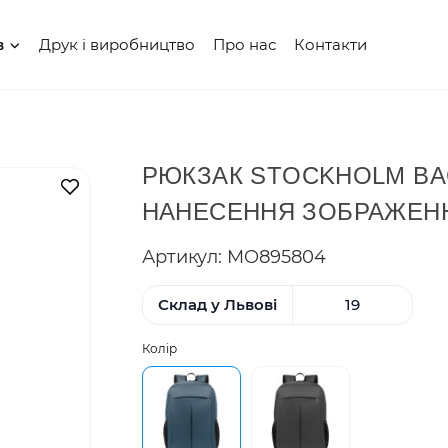
Друк і виробництво
Про нас
Контакти
в
РЮКЗАК STOCKHOLM BAG
В закладки
НАНЕСЕННЯ ЗОБРАЖЕН
Артикул: MO895804
Склад у Львові
19
Колір