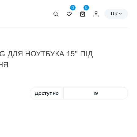
0
0
Пошук
Персональні да
UK
 ДЛЯ НОУТБУКА 15" ПІД
НЯ
Доступно
19