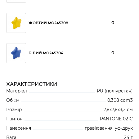
0
ЖОВТИЙ MO245308
0
БІЛИЙ MO245304
ХАРАКТЕРИСТИКИ
Матеріал
PU (поліуретан)
Об'єм
0.308 cdm3
Розмір
7,8x7,8x3,2 см
Пантон
PANTONE 021C
Нанесення
гравіювання, уф-друк
Вага
24 г