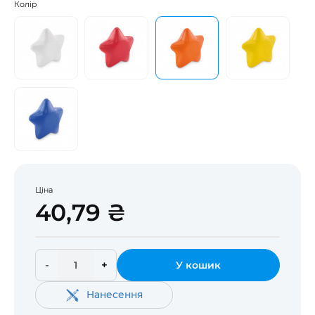
Колір
Ціна
40,79 ₴
-
+
У кошик
Нанесення