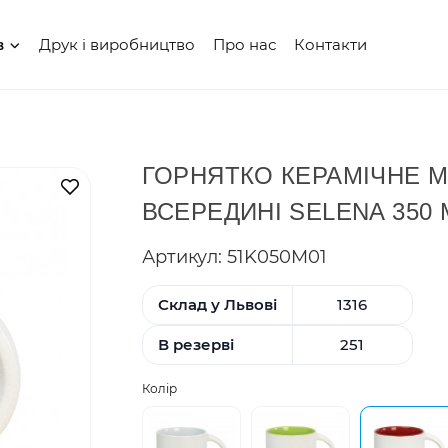
Друк і виробництво
Про нас
Контакти
в
ГОРНЯТКО КЕРАМІЧНЕ М
В закладки
ВСЕРЕДИНІ SELENA 350 
Артикул: 51K050M01
Склад у Львові
1316
В резерві
251
Колір