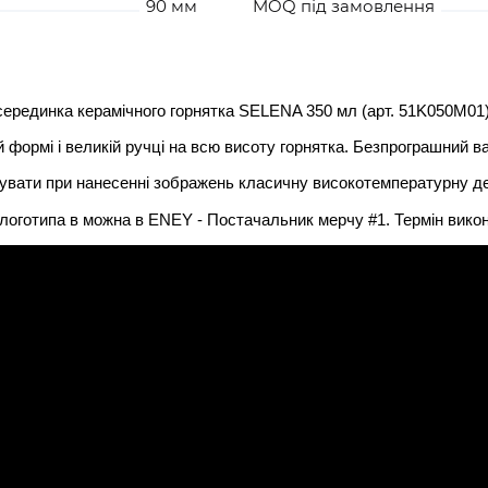
90 мм
MOQ під замовлення
серединка керамічного горнятка SELENA 350 мл (арт. 51K050M01) 
формі і великій ручці на всю висоту горнятка. Безпрограшний в
овувати при нанесенні зображень класичну високотемпературну д
оготипа в можна в ENEY - Постачальник мерчу #1. Термін викон