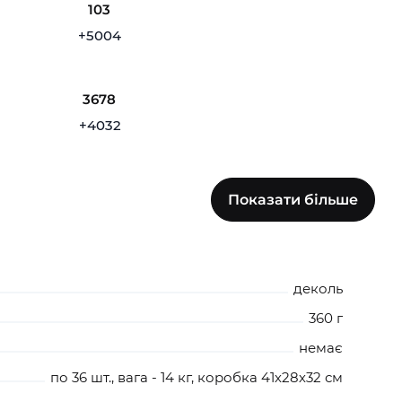
103
+5004
3678
+4032
0
Показати більше
+5004
257
деколь
+4032
360 г
немає
61
по 36 шт., вага - 14 кг, коробка 41х28х32 см
+3412