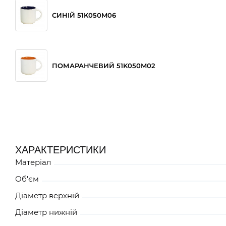
СИНІЙ 51K050M06
ПОМАРАНЧЕВИЙ 51K050M02
БЛАКИТНИЙ 51K050M07
ХАРАКТЕРИСТИКИ
Матеріал
СІРИЙ 51K050MHH
Об'єм
Діаметр верхній
Діаметр нижній
ЖОВТИЙ 51K050M03