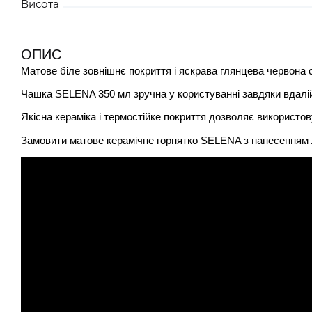
Висота
ОПИС
СІРИЙ 51K050MHG
Матове біле зовнішнє покриття і яскрава глянцева червона 
Чашка SELENA 350 мл зручна у користуванні завдяки вдалій 
Якісна кераміка і термостійке покриття дозволяє використ
Замовити матове керамічне горнятко SELENA з нанесенням л