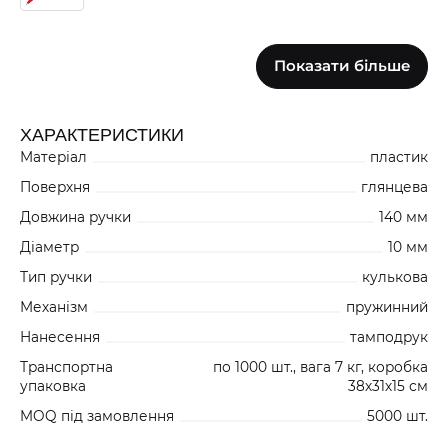
0
Показати більше
БЛАКИТНИЙ 110240NF1
+5000
ХАРАКТЕРИСТИКИ
Матеріал
пластик
4039
ПОМАРАНЧЕВИЙ 1102402F1
Поверхня
глянцева
Довжина ручки
140 мм
Діаметр
10 мм
2216
СИНІЙ 1102406F1
Тип ручки
кулькова
+8000
Механізм
пружинний
Нанесення
тамподрук
3083
Транспортна
по 1000 шт., вага 7 кг, коробка
РОЖЕВИЙ 110240GF1
упаковка
38х31х15 см
MOQ під замовлення
5000 шт.
0