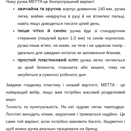
Чому ручка METTA це безпрограшний варіант:
звичайна та зручна:
корпус довжиною 140 мм, ручка
легка, майже невідчутна в руці й не втомлює пальці,
навіть якщо доводиться писати цілий день;
пише чітко й синім:
ручка йде зі стандартним
стержнем (пишучий вузол 1,0 мм) та синім чорнилом,
ручка пише м’яко, не маже, не тече і не царапає папір -
ідеально для швидких нотаток чи заповнення бланків;
простий пластиковий кліп:
ручка легко чіпляється
за край блокнота, планшета або кишені, тому не
загубиться в суматосі робочого дня.
Завдяки гладкому пластику і низькій вартості, METTA - це
найкращий вибір, якщо вам потрібен масовий роздатковий
мерч.
Точність та пунктуальність: На неї чудово лягає тамподрук.
Логотип виходить чітким, акуратним і тримається надійно. Це
саме той варіант, коли потрібно замовити багато, бюджетно і
щоб кожна ручка реально працювала на бренд.