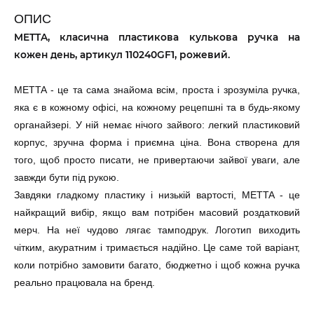
ЗЕЛЕНИЙ 110240WF1
ОПИС
+5000
METTA, класична пластикова кулькова ручка на
кожен день, артикул 110240GF1, рожевий.
3152
СІРИЙ 110240HF1
METTA - це та сама знайома всім, проста і зрозуміла ручка,
яка є в кожному офісі, на кожному рецепшні та в будь-якому
органайзері. У ній немає нічого зайвого: легкий пластиковий
631
корпус, зручна форма і приємна ціна. Вона створена для
ФІОЛЕТОВИЙ 110240YF1
+5000
того, щоб просто писати, не привертаючи зайвої уваги, але
завжди бути під рукою.
Завдяки гладкому пластику і низькій вартості, METTA - це
найкращий вибір, якщо вам потрібен масовий роздатковий
2257
СИНІЙ 1102407F1
мерч. На неї чудово лягає тамподрук. Логотип виходить
чітким, акуратним і тримається надійно. Це саме той варіант,
коли потрібно замовити багато, бюджетно і щоб кожна ручка
реально працювала на бренд.