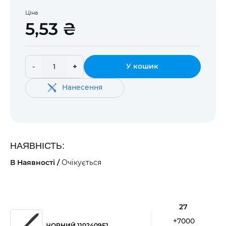
Ціна
5,53 ₴
-
+
У кошик
Нанесення
НАЯВНІСТЬ:
В Наявності /
Очікується
27
+7000
ЧОРНИЙ 1102409F1