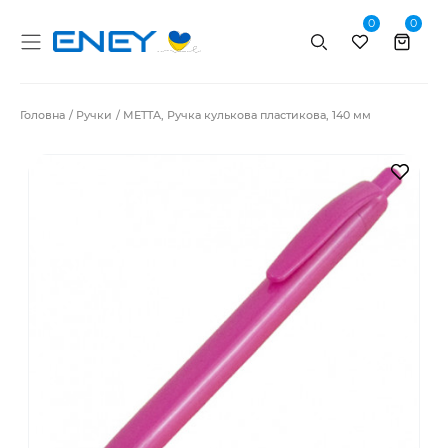
0
0
Пошук
Головна
Ручки
METTA, Ручка кулькова пластикова, 140 мм
В за