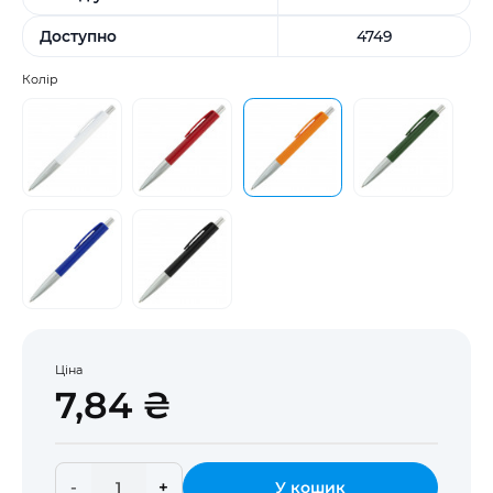
Доступно
4749
Колір
Ціна
7,84 ₴
-
+
У кошик