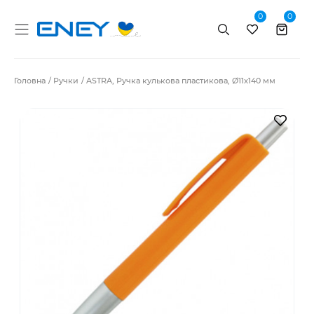
0
0
Пошук
Головна
Ручки
ASTRA, Ручка кулькова пластикова, Ø11x140 мм
В за