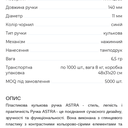
Довжина ручки
140 мм
Діаметр
11 мм
Колір чорнил
синій
Тип ручки
кулькова
Механізм
нажимний
Нанесення
тамподрук
Вага
6,5 гр
Транспортна
по 1000 шт., вага 8 кг, коробка
упаковка
48х31х20 см
MOQ під замовлення
5000 шт.
ОПИС
Пластикова кулькова ручка ASTRA - стиль, легкість і
практичність Ручка ASTRA - це поєднання сучасного дизайну,
зручності та функціональності. Вона виконана з глянцевого
пластику з контрастними кольорово-сірими елементами та