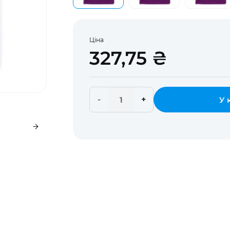
Ціна
327,75 ₴
-
+
У 