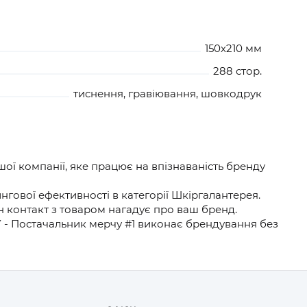
150х210 мм
288 стор.
тиснення, гравіювання, шовкодрук
ої компанії, яке працює на впізнаваність бренду
гової ефективності в категорії Шкіргалантерея.
н контакт з товаром нагадує про ваш бренд.
Y - Постачальник мерчу #1 виконає брендування без