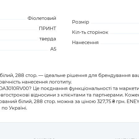
Фіолетовий
Розмір
ПРИНТ
Кіл-ть сторінок
тверда
Нанесення
А5
лий, 288 стор. — ідеальне рішення для брендування ваш
овічність нанесення логотипу.
DA3010RV00? Це поєднання функціональності та маркетин
вгострокові відносини з клієнтами та партнерами. Коже
аний білий, 288 стор. можна за ціною 327,75 ₴ грн. ENE
по Україні.