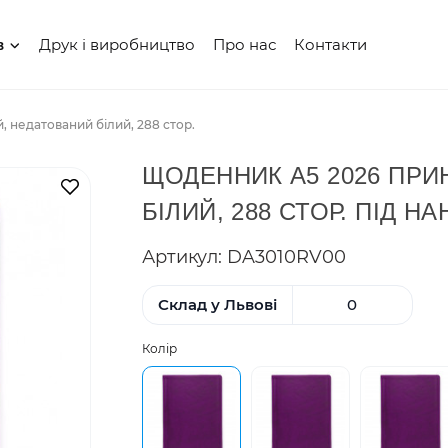
Друк і виробництво
Про нас
Контакти
в
 недатований білий, 288 стор.
ЩОДЕННИК А5 2026 ПРИ
В закладки
БІЛИЙ, 288 СТОР. ПІД 
Артикул: DA3010RV00
Склад у Львові
0
Колір