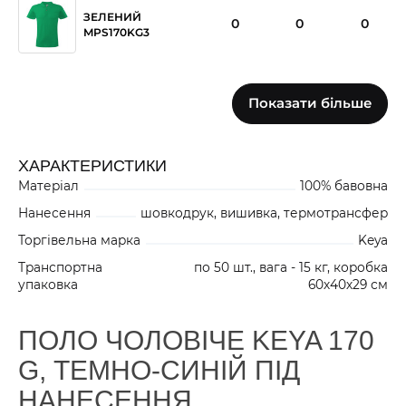
ЗЕЛЕНИЙ
0
0
0
MPS170KG3
Показати більше
ЧЕРВОНИЙ
0
0
18
MPS170RE1
ХАРАКТЕРИСТИКИ
Матеріал
100% бавовна
0
28
0
БІЛИЙ MPS170WH1
Нанесення
шовкодрук, вишивка, термотрансфер
Торгівельна марка
Keya
Транспортна
по 50 шт., вага - 15 кг, коробка
упаковка
60х40х29 см
ПОЛО ЧОЛОВІЧЕ KEYA 170
G, ТЕМНО-СИНІЙ ПІД
НАНЕСЕННЯ