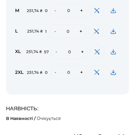
M
-
+
251,74 ₴
0
L
-
+
251,74 ₴
1
XL
-
+
251,74 ₴
57
2XL
-
+
251,74 ₴
0
НАЯВНІСТЬ:
В Наявності /
Очікується