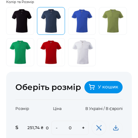
Колір та Розмір
Оберіть розмір
У кошик
Розмір
Ціна
В Україні / В Європі
S
-
+
251,74 ₴
0