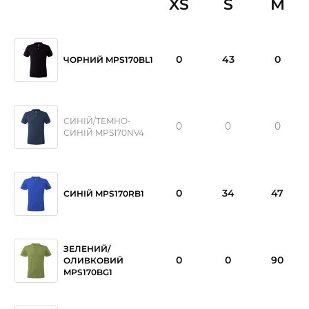
XS
S
M
0
43
0
ЧОРНИЙ MPS170BL1
СИНІЙ/ТЕМНО-
0
0
0
СИНІЙ MPS170NV4
0
34
47
СИНІЙ MPS170RB1
ЗЕЛЕНИЙ/
0
0
90
ОЛИВКОВИЙ
MPS170BG1