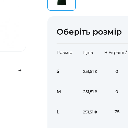
Оберіть розмір
Розмір
Ціна
В Україні 
S
0
251,51 ₴
M
0
251,51 ₴
L
75
251,51 ₴