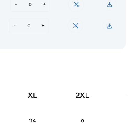
-
+
-
+
XL
2XL
4
114
0
0