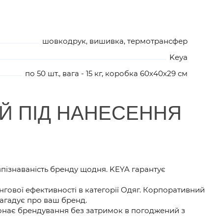
шовкодрук, вишивка, термотрансфер
Keya
по 50 шт., вага - 15 кг, коробка 60х40х29 см
ИЙ ПІД НАНЕСЕННЯ
впізнаваність бренду щодня. KEYA гарантує
гової ефективності в категорії Одяг. Корпоративний
нагадує про ваш бренд.
иконає брендування без затримок в погоджений з