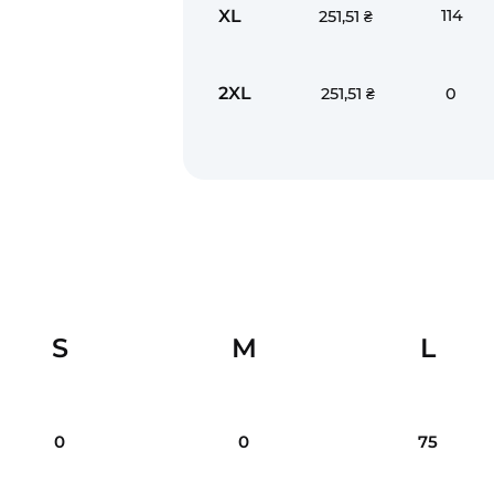
XL
114
251,51 ₴
2XL
0
251,51 ₴
S
M
L
0
0
75