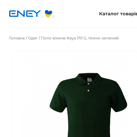
Каталог товарі
Головна
Одяг
Поло жіноче Keya 170 G, темно-зелений