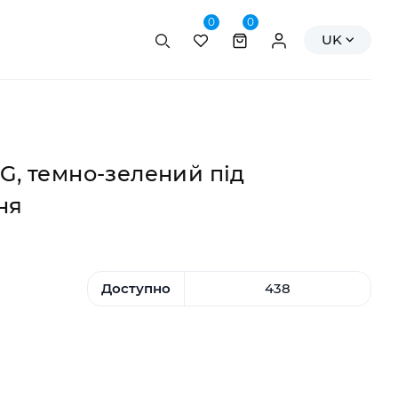
0
0
Пошук
Персональні да
UK
 G, темно-зелений під
ня
Доступно
438