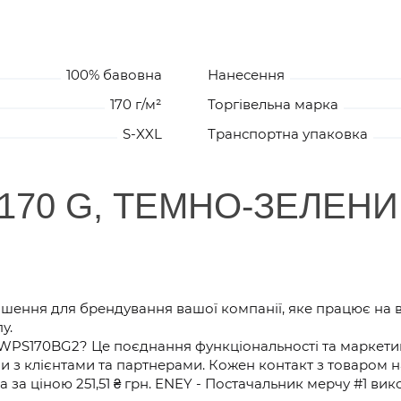
100% бавовна
Нанесення
170 г/м²
Торгівельна марка
S-XXL
Транспортна упаковка
170 G, ТЕМНО-ЗЕЛЕН
ішення для брендування вашої компанії, яке працює на 
у.
WPS170BG2? Це поєднання функціональності та маркетин
ни з клієнтами та партнерами. Кожен контакт з товаром 
 за ціною 251,51 ₴ грн. ENEY - Постачальник мерчу #1 в