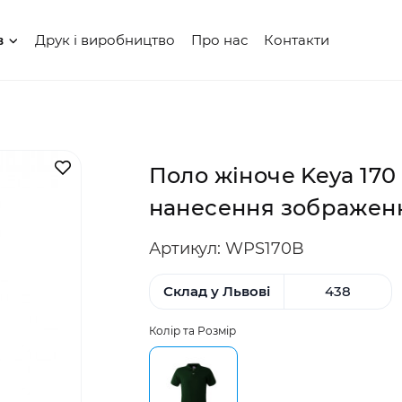
Друк і виробництво
Про нас
Контакти
в
В закладки
Поло жіноче Keya 170
нанесення зображен
Артикул: WPS170B
Склад у Львові
438
Колір та Розмір