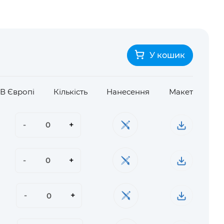
У кошик
/ В Європі
Кількість
Нанесення
Макет
-
+
-
+
-
+