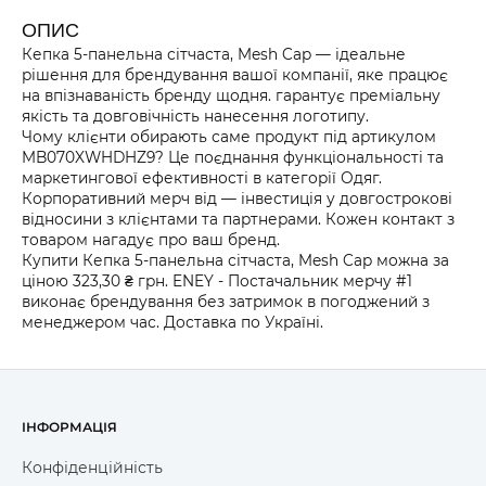
ОПИС
Кепка 5-панельна сітчаста, Mesh Cap — ідеальне
рішення для брендування вашої компанії, яке працює
на впізнаваність бренду щодня. гарантує преміальну
0
ЧЕРВОНИЙ MB070XWHDOZ9
якість та довговічність нанесення логотипу.
Чому клієнти обирають саме продукт під артикулом
MB070XWHDHZ9? Це поєднання функціональності та
маркетингової ефективності в категорії Одяг.
Корпоративний мерч від — інвестиція у довгострокові
0
СИНІЙ MB070XRBZZZ9
відносини з клієнтами та партнерами. Кожен контакт з
товаром нагадує про ваш бренд.
Купити Кепка 5-панельна сітчаста, Mesh Cap можна за
ціною 323,30 ₴ грн. ENEY - Постачальник мерчу #1
виконає брендування без затримок в погоджений з
0
ЧЕРВОНИЙ MB070XREZZZ9
менеджером час. Доставка по Україні.
0
ЖОВТИЙ MB070XKHZZZ9
ІНФОРМАЦІЯ
Конфіденційність