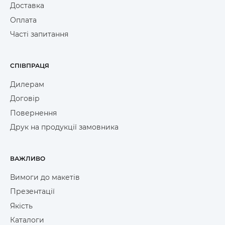
Доставка
0
ЧОРНИЙ MB070XOLZZZ9
Оплата
Часті запитання
СПІВПРАЦЯ
0
СИНІЙ MB070XNVZZZ9
Дилерам
Договір
Повернення
0
ЧЕРВОНИЙ MB070XBWZZZ9
Друк на продукції замовника
ВАЖЛИВО
0
ЗОЛОТИЙ MB070XGLZZZ9
Вимоги до макетів
Презентації
Якість
Каталоги