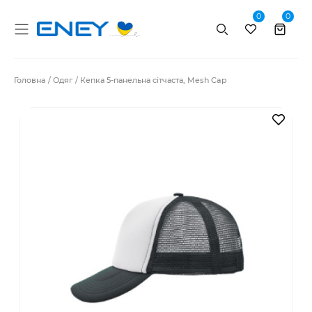
0
0
Пошук
Головна
Одяг
Кепка 5-панельна сітчаста, Mesh Cap
В за