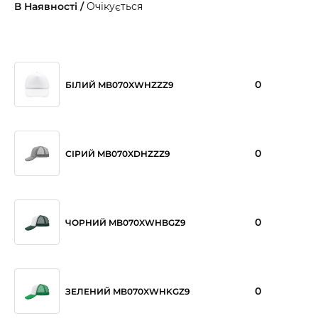
В Наявності /
Очікується
0
БІЛИЙ MB070XWHZZZ9
0
СІРИЙ MB070XDHZZZ9
0
ЧОРНИЙ MB070XWHBGZ9
0
ЗЕЛЕНИЙ MB070XWHKGZ9