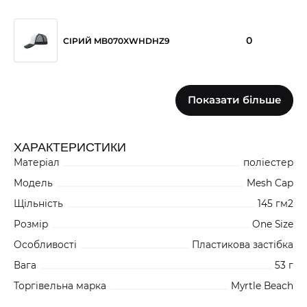
0
СІРИЙ MB070XWHDHZ9
Показати більше
0
ЖОВТИЙ MB070XWHYEZ9
ХАРАКТЕРИСТИКИ
Матеріал
поліестер
0
ЧОРНИЙ MB070XBLZZZ9
Модель
Mesh Cap
Щільність
145 гм2
Розмір
One Size
0
СІРИЙ MB070XLHZZZ9
Особливості
Пластикова застібка
Вага
53 г
Торгівельна марка
Myrtle Beach
0
ЧЕРВОНИЙ MB070XWHFCZ9