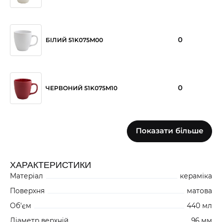
0
БІЛИЙ 51K075M00
0
ЧЕРВОНИЙ 51K075M10
Показати більше
323
СІРИЙ 51K075MHH
ХАРАКТЕРИСТИКИ
Матеріал
кераміка
Поверхня
матова
Об'єм
440 мл
Діаметр верхній
96 мм