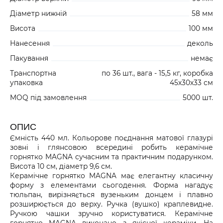
Діаметр нижній
58 мм
Висота
100 мм
Нанесення
деколь
Пакування
немає
Транспортна
по 36 шт., вага - 15,5 кг, коробка
упаковка
45х30х33 см
MOQ під замовлення
5000 шт.
ОПИС
Ємність 440 мл. Кольорове поєднання матової глазурі
зовні і глянсовою всередині робить керамічне
горнятко MAGNA сучасним та практичним подарунком.
Висота 10 см, діаметр 9,6 см.
Керамічне горнятко MAGNA має елегантну класичну
форму з елементами сьогодення. Форма нагадує
тюльпан, вирізняється вузеньким донцем і плавно
розширюється до верху. Ручка (вушко) краплевидне.
Ручкою чашки зручно користуватися. Керамічне
горнятко MAGNA виконано з якісної кераміки. На