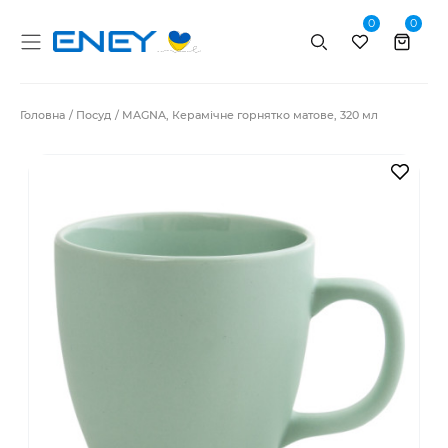
0
0
Пошук
Головна
Посуд
MAGNA, Керамічне горнятко матове, 320 мл
В за