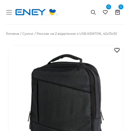
0
0
Пошук
Головна
Сумки
Рюкзак на 2 відділення з USB KENTON, 42х13х30
В за