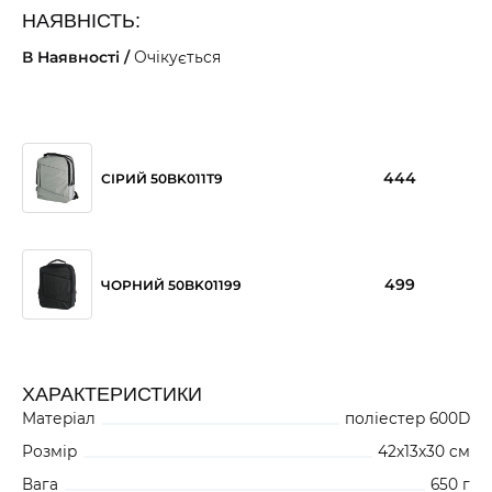
НАЯВНІСТЬ:
В Наявності /
Очікується
444
СІРИЙ 50BK011T9
499
ЧОРНИЙ 50BK01199
ХАРАКТЕРИСТИКИ
Матеріал
поліестер 600D
Розмір
42x13x30 cм
Вага
650 г