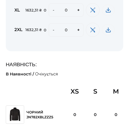
XL
-
+
1632,31 ₴
0
2XL
-
+
1632,31 ₴
0
НАЯВНІСТЬ:
В Наявності /
Очікується
XS
S
M
ЧОРНИЙ
0
0
0
JN782XBLZZZ5