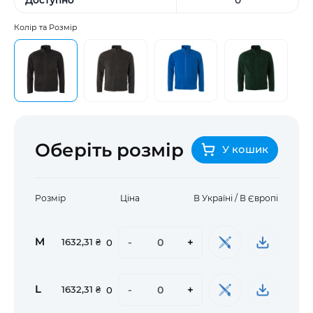
Колір та Розмір
Оберіть розмір
У кошик
Розмір
Ціна
В Україні / В Європі
M
-
+
1632,31 ₴
0
L
-
+
1632,31 ₴
0