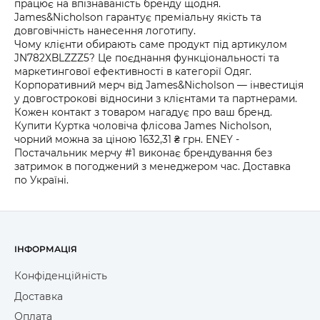
працює на впізнаваність бренду щодня.
James&Nicholson гарантує преміальну якість та
довговічність нанесення логотипу.
Чому клієнти обирають саме продукт під артикулом
JN782XBLZZZ5? Це поєднання функціональності та
маркетингової ефективності в категорії Одяг.
Корпоративний мерч від James&Nicholson — інвестиція
у довгострокові відносини з клієнтами та партнерами.
Кожен контакт з товаром нагадує про ваш бренд.
Купити Куртка чоловіча флісова James Nicholson,
чорний можна за ціною 1632,31 ₴ грн. ENEY -
Постачальник мерчу #1 виконає брендування без
затримок в погоджений з менеджером час. Доставка
по Україні.
ІНФОРМАЦІЯ
Конфіденційність
Доставка
Оплата