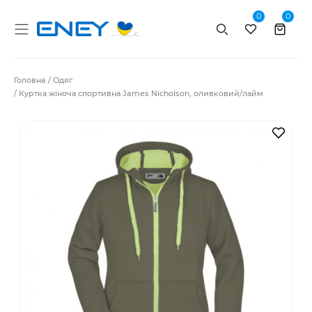
0
0
Пошук
Головна
Одяг
Куртка жіноча спортивна James Nicholson, оливковий/лайм
В за