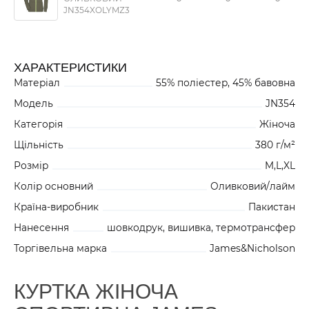
JN354XOLYMZ3
ХАРАКТЕРИСТИКИ
Матеріал
55% поліестер, 45% бавовна
Модель
JN354
Категорія
Жіноча
Щільність
380 г/м²
Розмір
M,L,XL
Колір основний
Оливковий/лайм
Країна-виробник
Пакистан
Нанесення
шовкодрук, вишивка, термотрансфер
Торгівельна марка
James&Nicholson
КУРТКА ЖІНОЧА