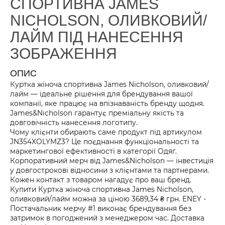
СПОРТИВНА JAMES
NICHOLSON, ОЛИВКОВИЙ/
ЛАЙМ ПІД НАНЕСЕННЯ
ЗОБРАЖЕННЯ
ОПИС
Куртка жіноча спортивна James Nicholson, оливковий/
лайм — ідеальне рішення для брендування вашої
компанії, яке працює на впізнаваність бренду щодня.
James&Nicholson гарантує преміальну якість та
довговічність нанесення логотипу.
Чому клієнти обирають саме продукт під артикулом
JN354XOLYMZ3? Це поєднання функціональності та
маркетингової ефективності в категорії Одяг.
Корпоративний мерч від James&Nicholson — інвестиція
у довгострокові відносини з клієнтами та партнерами.
Кожен контакт з товаром нагадує про ваш бренд.
Купити Куртка жіноча спортивна James Nicholson,
оливковий/лайм можна за ціною 3689,34 ₴ грн. ENEY -
Постачальник мерчу #1 виконає брендування без
затримок в погоджений з менеджером час. Доставка