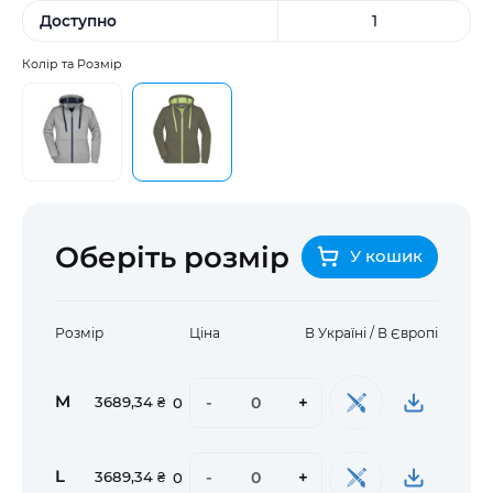
Доступно
1
Колір та Розмір
Оберіть розмір
У кошик
Розмір
Ціна
В Україні / В Європі
M
-
+
3689,34 ₴
0
L
-
+
3689,34 ₴
0