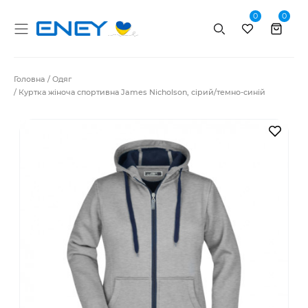
0
0
Пошук
Головна
Одяг
Куртка жіноча спортивна James Nicholson, сірий/темно-синій
В за