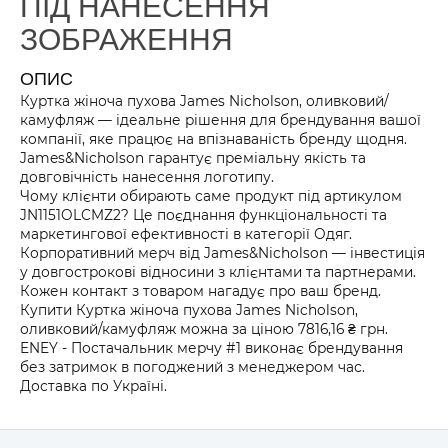
ПІД НАНЕСЕННЯ
ЗОБРАЖЕННЯ
ОПИС
Куртка жіноча пухова James Nicholson, оливковий/
камуфляж — ідеальне рішення для брендування вашої
компанії, яке працює на впізнаваність бренду щодня.
James&Nicholson гарантує преміальну якість та
довговічність нанесення логотипу.
Чому клієнти обирають саме продукт під артикулом
JN1151OLCMZ2? Це поєднання функціональності та
маркетингової ефективності в категорії Одяг.
Корпоративний мерч від James&Nicholson — інвестиція
у довгострокові відносини з клієнтами та партнерами.
Кожен контакт з товаром нагадує про ваш бренд.
Купити Куртка жіноча пухова James Nicholson,
оливковий/камуфляж можна за ціною 7816,16 ₴ грн.
ENEY - Постачальник мерчу #1 виконає брендування
без затримок в погоджений з менеджером час.
Доставка по Україні.