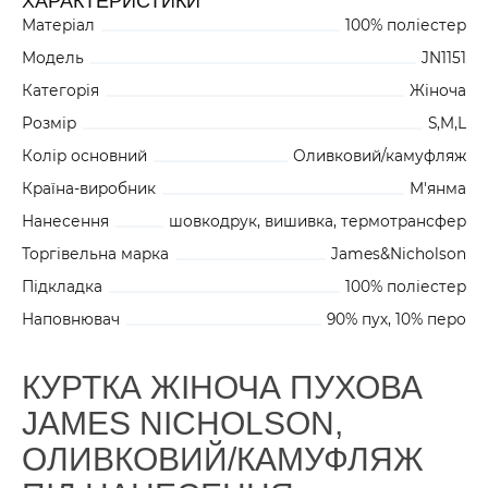
ХАРАКТЕРИСТИКИ
Матеріал
100% поліестер
Модель
JN1151
Категорія
Жіноча
Розмір
S,M,L
Колір основний
Оливковий/камуфляж
Країна-виробник
М'янма
Нанесення
шовкодрук, вишивка, термотрансфер
Торгівельна марка
James&Nicholson
Підкладка
100% поліестер
Наповнювач
90% пух, 10% перо
КУРТКА ЖІНОЧА ПУХОВА
JAMES NICHOLSON,
ОЛИВКОВИЙ/КАМУФЛЯЖ