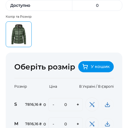
Доступно
0
Колір та Розмір
Оберіть розмір
У кошик
Розмір
Ціна
В Україні / В Європі
S
-
+
7816,16 ₴
0
M
-
+
7816,16 ₴
0