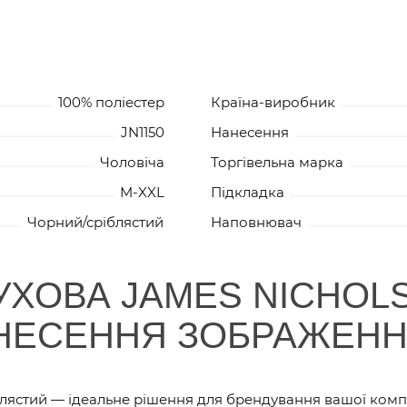
100% поліестер
Країна-виробник
JN1150
Нанесення
Чоловіча
Торгівельна марка
M-XXL
Підкладка
Чорний/сріблястий
Наповнювач
УХОВА JAMES NICHOL
АНЕСЕННЯ ЗОБРАЖЕН
блястий — ідеальне рішення для брендування вашої компа