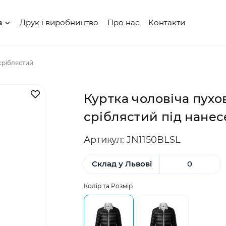
Друк і виробництво
Про нас
Контакти
в
сріблястий
В закладки
Куртка чоловіча пухо
сріблястий під нане
Артикул: JN1150BLSL
Склад у Львові
0
Колір та Розмір