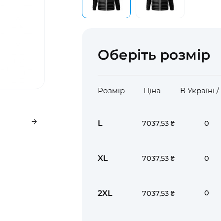
Оберіть розмір
Розмір
Ціна
В Україні 
L
0
7037,53 ₴
XL
0
7037,53 ₴
2XL
0
7037,53 ₴