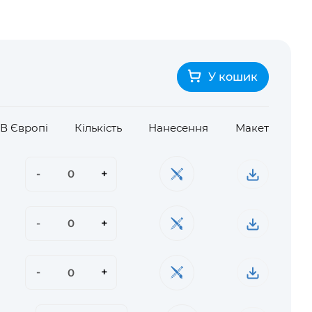
У кошик
/ В Європі
Кількість
Нанесення
Макет
-
+
-
+
-
+