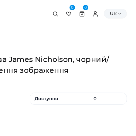
0
0
Пошук
Персональні да
UK
ва James Nicholson, чорний/
сення зображення
Доступно
0