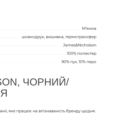
М'янма
шовкодрук, вишивка, термотрансфер
James&Nicholson
100% поліестер
90% пух, 10% перо
SON, ЧОРНИЙ/
НЯ
нії, яке працює на впізнаваність бренду щодня.