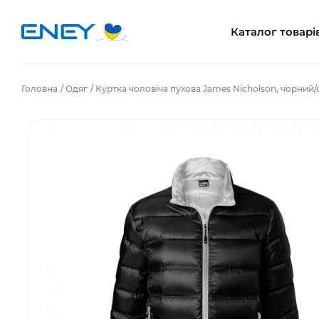
Каталог товарі
Головна
Одяг
Куртка чоловіча пухова James Nicholson, чорний/