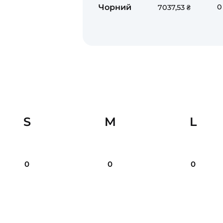
Чорний
0
7037,53 ₴
S
M
L
0
0
0