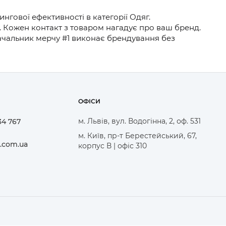
гової ефективності в категорії Одяг.
. Кожен контакт з товаром нагадує про ваш бренд.
стачальник мерчу #1 виконає брендування без
ОФІСИ
м. Львів, вул. Водогінна, 2, оф. 531
34 767
м. Київ, пр-т Берестейський, 67,
.com.ua
корпус В | офіс 310