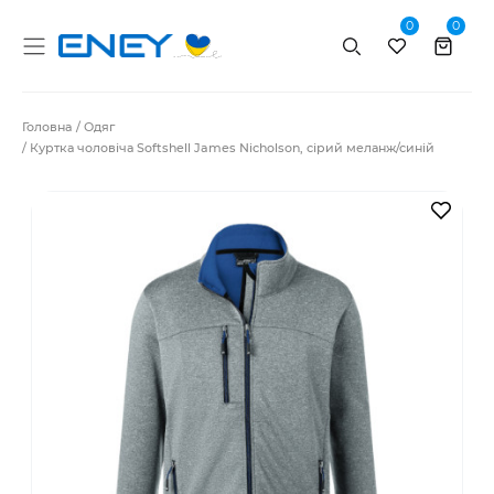
0
0
Пошук
Головна
Одяг
Куртка чоловіча Softshell James Nicholson, сірий меланж/синій
В за