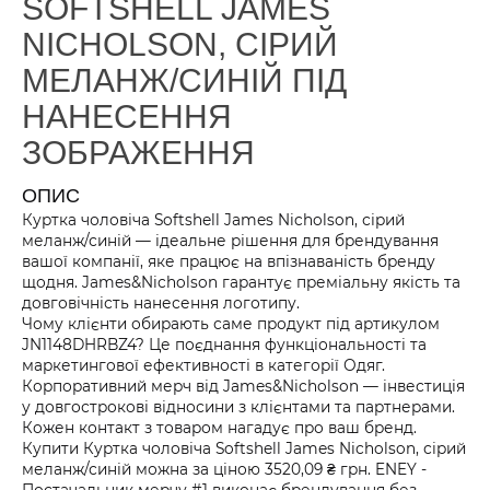
SOFTSHELL JAMES
NICHOLSON, СІРИЙ
МЕЛАНЖ/СИНІЙ ПІД
НАНЕСЕННЯ
ЗОБРАЖЕННЯ
ОПИС
Куртка чоловіча Softshell James Nicholson, сірий
меланж/синій — ідеальне рішення для брендування
вашої компанії, яке працює на впізнаваність бренду
щодня. James&Nicholson гарантує преміальну якість та
довговічність нанесення логотипу.
Чому клієнти обирають саме продукт під артикулом
JN1148DHRBZ4? Це поєднання функціональності та
маркетингової ефективності в категорії Одяг.
Корпоративний мерч від James&Nicholson — інвестиція
у довгострокові відносини з клієнтами та партнерами.
Кожен контакт з товаром нагадує про ваш бренд.
Купити Куртка чоловіча Softshell James Nicholson, сірий
меланж/синій можна за ціною 3520,09 ₴ грн. ENEY -
Постачальник мерчу #1 виконає брендування без