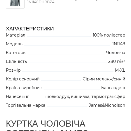
JN1148DHRBZ4
ХАРАКТЕРИСТИКИ
Матеріал
100% поліестер
Модель
JN1148
Категорія
Чоловіча
Щільність
280 г/м²
Розмір
M-XL
Колір основний
Сірий меланж/синій
Країна-виробник
Бангладеш
Нанесення
шовкодрук, вишивка, термотрансфер
Торгівельна марка
James&Nicholson
КУРТКА ЧОЛОВІЧА