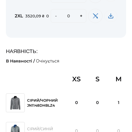
2XL
-
+
3520,09 ₴
0
НАЯВНІСТЬ:
В Наявності /
Очікується
XS
S
M
СІРИЙ/ЧОРНИЙ
0
0
1
JN1148DHBLZ4
СІРИЙ/СИНІЙ
0
0
0