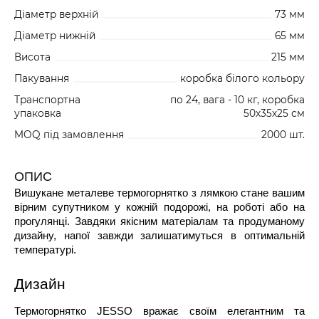
Діаметр верхній
73 мм
Діаметр нижній
65 мм
Висота
215 мм
Пакування
коробка білого кольору
Транспортна
по 24, вага - 10 кг, коробка
упаковка
50х35х25 см
MOQ під замовлення
2000 шт.
ОПИС
Вишукане металеве термогорнятко з лямкою стане вашим
вірним супутником у кожній подорожі, на роботі або на
прогулянці. Завдяки якісним матеріалам та продуманому
дизайну, напої завжди залишатимуться в оптимальній
температурі.
Дизайн
Термогорнятко JESSO вражає своїм елегантним та