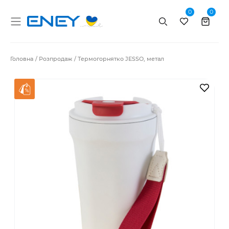
0
0
Пошук
Головна
Розпродаж
Термогорнятко JESSO, метал
В за