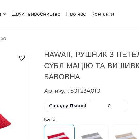
Друк і виробництво
Про нас
Контакти
в
80G
HAWAII, РУШНИК З ПЕТ
В закладки
СУБЛІМАЦІЮ ТА ВИШИВКУ
БАВОВНА
Артикул: 50T23A010
Склад у Львові
0
Колір