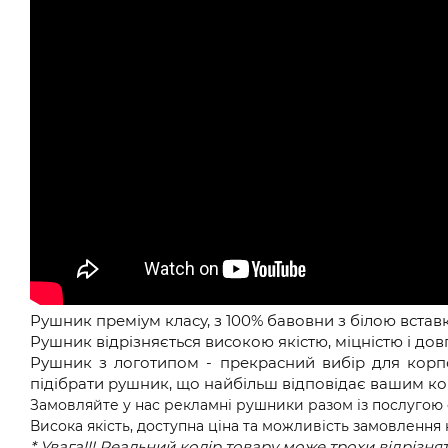
Рушник преміум класу, з 100% бавовни з білою встав
Рушник відрізняється високою якістю, міцністю і дов
Рушник з логотипом - прекрасний вибір для корпор
підібрати рушник, що найбільш відповідає вашим 
Замовляйте у нас рекламні рушники разом із послугою 
Висока якість, доступна ціна та можливість замовлення
* Увага!!!
Реальний колір товару може трохи відрізнят