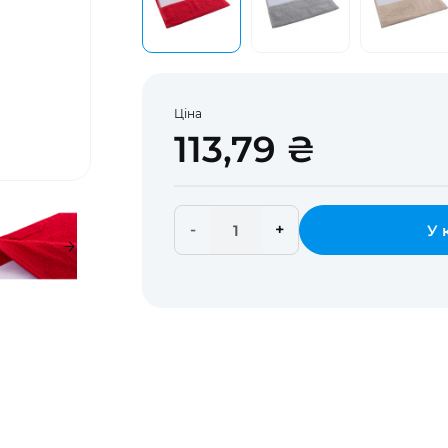
Ціна
113,79 ₴
-
+
У 