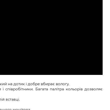
кий на дотик і добре вбирає вологу.
 і співробітники.
Багата палітра кольорів дозволяє
ій вставці.
вашого монітора.