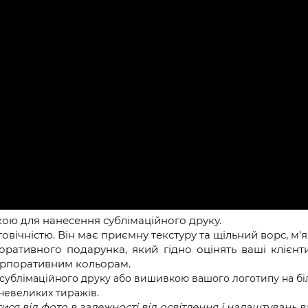
кою для нанесення сублімаційного друку.
говічністю.
Він має приємну текстуру та щільний ворс, м'я
ативного подарунка, який гідно оцінять ваші клієнти
корпоративним кольорам.
сублімаційного друку або вишивкою вашого логотипу на біл
 невеликих тиражів.
ися від фото в залежності від освітлення і налаштувань 