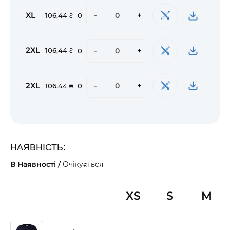
XL
-
+
106,44 ₴
0
2XL
-
+
106,44 ₴
0
2XL
-
+
106,44 ₴
0
НАЯВНІСТЬ:
В Наявності /
Очікується
XS
S
M