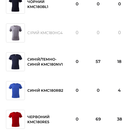
ЧОРНИЙ
0
0
0
KMC180BL1
0
0
0
СІРИЙ KMC180HG4
СИНІЙ/ТЕМНО-
0
57
18
СИНІЙ KMC180NV1
0
0
4
СИНІЙ KMC180RB2
ЧЕРВОНИЙ
0
69
38
KMC180RE5