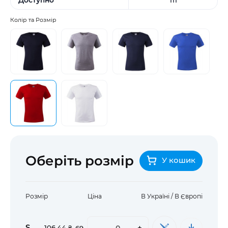
Колір та Розмір
Оберіть розмір
У кошик
Розмір
Ціна
В Україні / В Європі
S
-
+
106,44 ₴
69