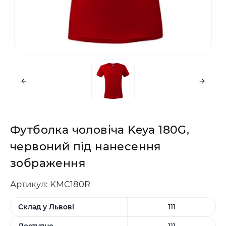
Футболка чоловіча Keya 180G,
червоний під нанесення
зображення
Артикул: KMC180R
Склад у Львові
111
Доступно
111