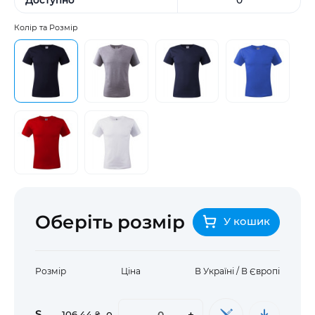
Колір та Розмір
Оберіть розмір
У кошик
Розмір
Ціна
В Україні / В Європі
S
-
+
106,44 ₴
0