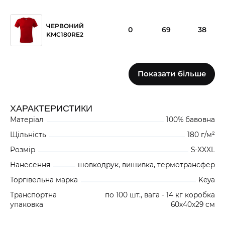
ЧЕРВОНИЙ
0
69
38
KMC180RE2
Показати більше
0
0
0
БІЛИЙ KMC180WH2
ХАРАКТЕРИСТИКИ
Матеріал
100% бавовна
Щільність
180 г/м²
Розмір
S-XXXL
Нанесення
шовкодрук, вишивка, термотрансфер
Торгівельна марка
Keya
Транспортна
по 100 шт., вага - 14 кг коробка
упаковка
60х40х29 см