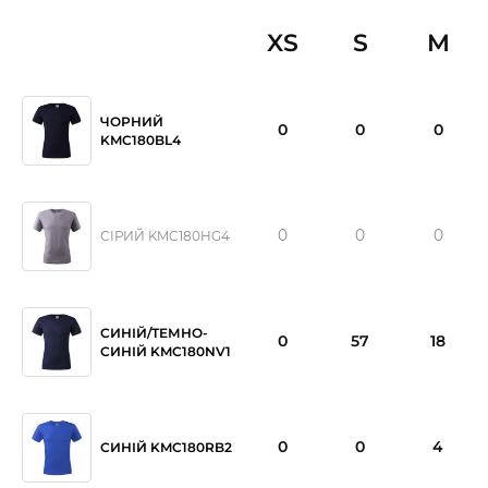
XS
S
M
ЧОРНИЙ
0
0
0
KMC180BL4
0
0
0
СІРИЙ KMC180HG4
СИНІЙ/ТЕМНО-
0
57
18
СИНІЙ KMC180NV1
0
0
4
СИНІЙ KMC180RB2