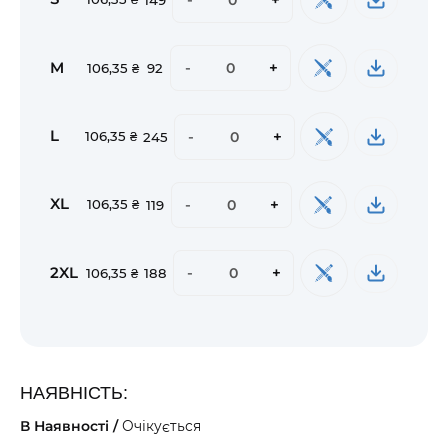
M
-
+
106,35 ₴
92
L
-
+
106,35 ₴
245
XL
-
+
106,35 ₴
119
2XL
-
+
106,35 ₴
188
НАЯВНІСТЬ:
В Наявності /
Очікується