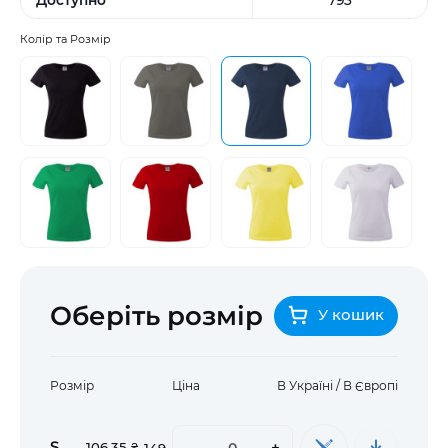
Колір та Розмір
Оберіть розмір
У кошик
Розмір
Ціна
В Україні / В Європі
S
-
+
106,35 ₴
149