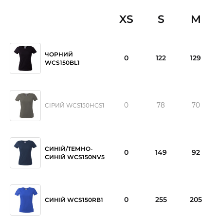
XS
S
M
ЧОРНИЙ
0
122
129
WCS150BL1
0
78
70
СІРИЙ WCS150HGS1
СИНІЙ/ТЕМНО-
0
149
92
СИНІЙ WCS150NV5
0
255
205
СИНІЙ WCS150RB1