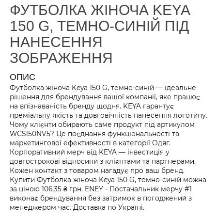
ФУТБОЛКА ЖІНОЧА KEYA
150 G, ТЕМНО-СИНІЙ ПІД
НАНЕСЕННЯ
ЗОБРАЖЕННЯ
ОПИС
Футболка жіноча Keya 150 G, темно-синій — ідеальне
рішення для брендування вашої компанії, яке працює
на впізнаваність бренду щодня. KEYA гарантує
преміальну якість та довговічність нанесення логотипу.
Чому клієнти обирають саме продукт під артикулом
WCS150NV5? Це поєднання функціональності та
маркетингової ефективності в категорії Одяг.
Корпоративний мерч від KEYA — інвестиція у
довгострокові відносини з клієнтами та партнерами.
Кожен контакт з товаром нагадує про ваш бренд.
Купити Футболка жіноча Keya 150 G, темно-синій можна
за ціною 106,35 ₴ грн. ENEY - Постачальник мерчу #1
виконає брендування без затримок в погоджений з
менеджером час. Доставка по Україні.