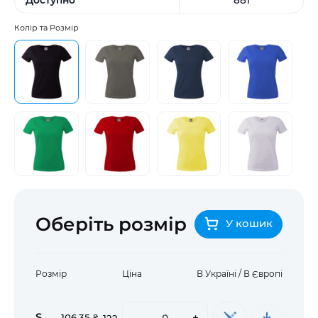
Колір та Розмір
Оберіть розмір
У кошик
Розмір
Ціна
В Україні / В Європі
S
-
+
106,35 ₴
122