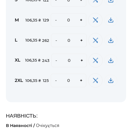
M
-
+
106,35 ₴
129
L
-
+
106,35 ₴
262
XL
-
+
106,35 ₴
243
2XL
-
+
106,35 ₴
125
НАЯВНІСТЬ:
В Наявності /
Очікується