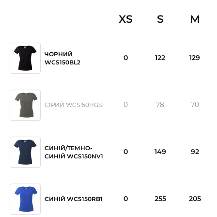
XS
S
M
ЧОРНИЙ
0
122
129
WCS150BL2
0
78
70
СІРИЙ WCS150HGS1
СИНІЙ/ТЕМНО-
0
149
92
СИНІЙ WCS150NV1
0
255
205
СИНІЙ WCS150RB1