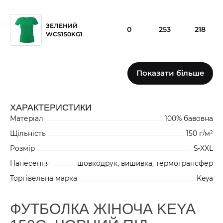
ЗЕЛЕНИЙ
0
253
218
WCS150KG1
Показати більше
ЧЕРВОНИЙ
0
312
176
WCS150RE1
ХАРАКТЕРИСТИКИ
Матеріал
100% бавовна
ЖОВТИЙ
0
291
377
WCS150YE1
Щільність
150 г/м²
Розмір
S-XXL
Нанесення
шовкодрук, вишивка, термотрансфер
0
0
0
БІЛИЙ WCS150WH1
Торгівельна марка
Keya
ФУТБОЛКА ЖІНОЧА KEYA