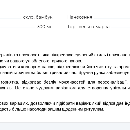
скло, бамбук
Нанесення
300 мл
Торгівельна марка
ріалів та прозорості, яка підкреслює сучасний стиль і призначен
чаю чи вашого улюбленого гарячого напою.
оджуватися кольором напою, підкреслюючи його чистоту та арома
ш напій гарячим на більш тривалий час. Зручна ручка забезпечу
горнятка, відкриває безліч можливостей для персоналізації
люнків. Це стане чудовим варіантом для створення унікальни
ових варіаціях, дозволяючи підібрати варіант, який відповідає 
 додасть більше насолоди вашим щоденним ритуалам.