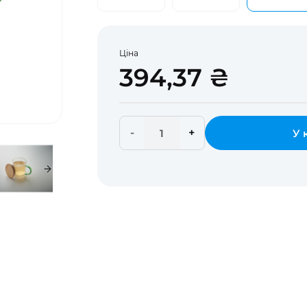
Ціна
394,37 ₴
-
+
У 