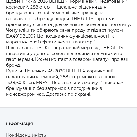
Щоденник А5 2026 ВЕНЕЦІЯ коричневий, недатований
кремовий, 288 стор. — ідеальне рішення для
брендування вашої компанії, яке працює на
впізнаваність бренду щодня. THE GIFTS гарантує
преміальну якість та довговічність нанесення логотипу.
Чому клієнти обирають саме продукт під артикулом
DA4010BL00? Це поєднання функціональності та
маркетингової ефективності в категорії
Шкіргалантерея. Корпоративний мерч від THE GIFTS —
інвестиція у довгострокові відносини з клієнтами та
партнерами. Кожен контакт з товаром нагадує про ваш
бренд.
Купити Щоденник А5 2026 ВЕНЕЦІЯ коричневий,
недатований кремовий, 288 стор. можна за ціною
1338,60 ₴ грн. ENEY - Постачальник мерчу #1 виконає
брендування без затримок в погоджений з
менеджером час. Доставка по Україні.
ІНФОРМАЦІЯ
Конфіденційність