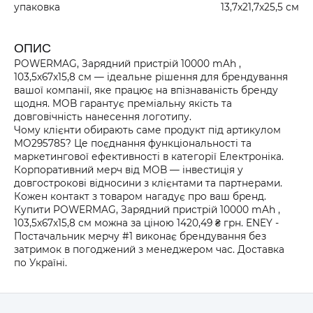
упаковка
13,7x21,7x25,5 см
ОПИС
POWERMAG, Зарядний пристрій 10000 mAh ,
103,5x67x15,8 см — ідеальне рішення для брендування
вашої компанії, яке працює на впізнаваність бренду
щодня. MOB гарантує преміальну якість та
довговічність нанесення логотипу.
Чому клієнти обирають саме продукт під артикулом
MO295785? Це поєднання функціональності та
маркетингової ефективності в категорії Електроніка.
Корпоративний мерч від MOB — інвестиція у
довгострокові відносини з клієнтами та партнерами.
Кожен контакт з товаром нагадує про ваш бренд.
Купити POWERMAG, Зарядний пристрій 10000 mAh ,
103,5x67x15,8 см можна за ціною 1420,49 ₴ грн. ENEY -
Постачальник мерчу #1 виконає брендування без
затримок в погоджений з менеджером час. Доставка
по Україні.