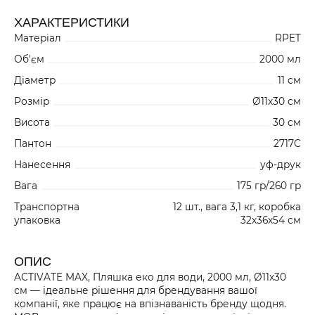
ХАРАКТЕРИСТИКИ
Матеріал
RPET
Об'єм
2000 мл
Діаметр
11 см
Розмір
Ø11x30 см
Висота
30 см
Пантон
2717C
Нанесення
уф-друк
Вага
175 гр/260 гр
Транспортна
12 шт., вага 3,1 кг, коробка
упаковка
32x36x54 см
ОПИС
ACTIVATE MAX, Пляшка еко для води, 2000 мл, Ø11x30
см — ідеальне рішення для брендування вашої
компанії, яке працює на впізнаваність бренду щодня.