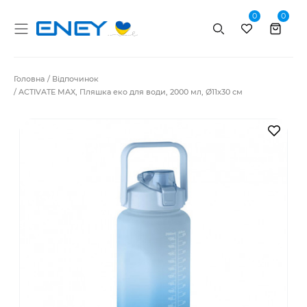
0
0
Пошук
Головна
Відпочинок
ACTIVATE MAX, Пляшка еко для води, 2000 мл, Ø11x30 см
В за