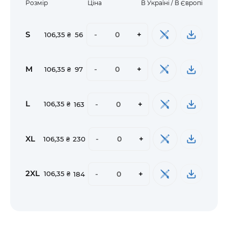
Розмір
Ціна
В Україні / В Європі
S
-
+
106,35 ₴
56
M
-
+
106,35 ₴
97
L
-
+
106,35 ₴
163
XL
-
+
106,35 ₴
230
2XL
-
+
106,35 ₴
184