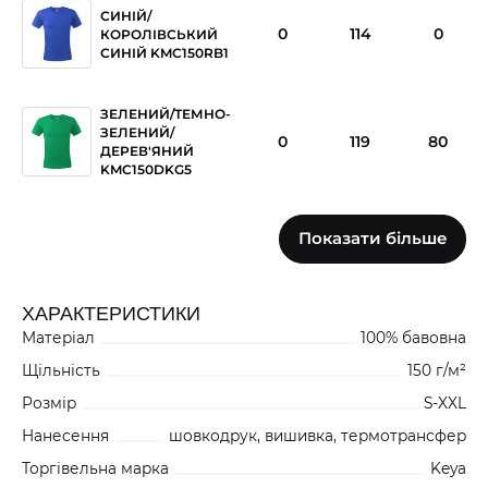
СИНІЙ/
0
114
0
КОРОЛІВСЬКИЙ
СИНІЙ KMC150RB1
ЗЕЛЕНИЙ/ТЕМНО-
ЗЕЛЕНИЙ/
0
119
80
ДЕРЕВ'ЯНИЙ
KMC150DKG5
ЗЕЛЕНИЙ/
Показати більше
0
58
16
ОЛИВКОВИЙ
KMC150KH5
ХАРАКТЕРИСТИКИ
Матеріал
100% бавовна
ЧЕРВОНИЙ
0
0
99
KMC150RE1
Щільність
150 г/м²
Розмір
S-XXL
Нанесення
шовкодрук, вишивка, термотрансфер
ЖОВТИЙ
0
56
97
Торгівельна марка
Keya
KMC150YE3