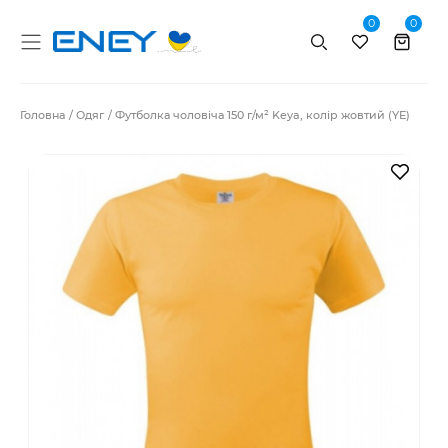
0
0
Пошук
Головна
Одяг
Футболка чоловіча 150 г/м² Keya, колір жовтий (YE)
В за