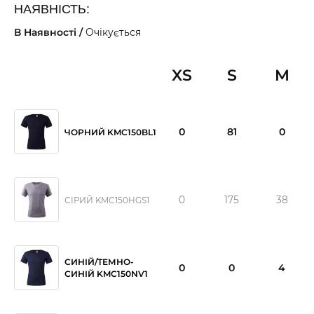
НАЯВНІСТЬ:
В Наявності /
Очікується
XS
S
M
0
81
0
ЧОРНИЙ KMC150BL1
0
175
38
СІРИЙ KMC150HGS1
СИНІЙ/ТЕМНО-
0
0
4
СИНІЙ KMC150NV1