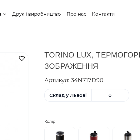
Друк і виробництво
Про нас
Контакти
в
TORINO LUX, ТЕРМОГОР
В закладки
ЗОБРАЖЕННЯ
Артикул: 34N717D90
Склад у Львові
0
Колір