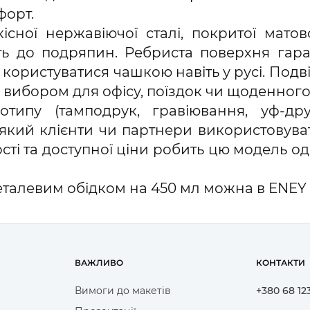
форт.
існої нержавіючої сталі, покритої мат
сть до подряпин. Ребриста поверхня гар
ористуватися чашкою навіть у русі. Подві
 вибором для офісу, поїздок чи щоденног
типу (тамподрук, гравіювання, уф-др
кий клієнти чи партнери використовува
сті та доступної ціни робить цю модель 
талевим обідком на 450 мл можна в ENEY 
ВАЖЛИВО
КОНТАКТИ
Вимоги до макетів
+380 68 12