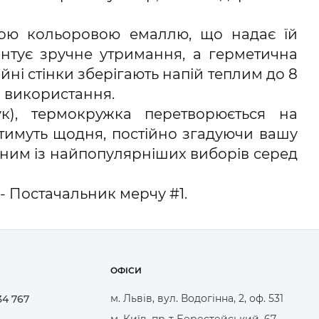
овою кольоровою емаллю, що надає їй
антує зручне утримання, а герметична
йні стінки зберігають напій теплим до 8
о використання.
ук), термокружка перетворюється на
тимуть щодня, постійно згадуючи вашу
одним із найпопулярніших виборів серед
- Постачальник мерчу #1.
ОФІСИ
м. Львів, вул. Водогінна, 2, оф. 531
34 767
м. Київ, пр-т Берестейський, 67,