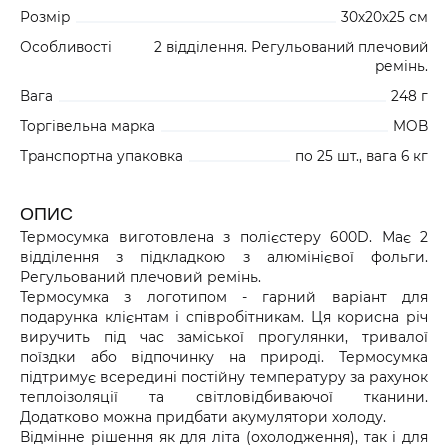
Розмір
30х20х25 см
Особливості
2 відділення. Регульований плечовий
ремінь.
Вага
248 г
Торгівельна марка
MOB
Транспортна упаковка
по 25 шт., вага 6 кг
ОПИС
Термосумка виготовлена з полієстеру 600D. Має 2
відділення з підкладкою з алюмінієвої фольги.
Регульований плечовий ремінь.
Термосумка з логотипом - гарний варіант для
подарунка клієнтам і співробітникам. Ця корисна річ
виручить під час заміської прогулянки, тривалої
поїздки або відпочинку на природі. Термосумка
підтримує всередині постійну температуру за рахунок
теплоізоляції та світловідбиваючої тканини.
Додатково можна придбати акумулятори холоду.
Відмінне рішення як для літа (охолодження), так і для