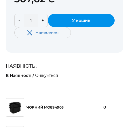
-
+
У кошик
Нанесення
НАЯВНІСТЬ:
В Наявності /
Очікується
0
ЧОРНИЙ MO894903