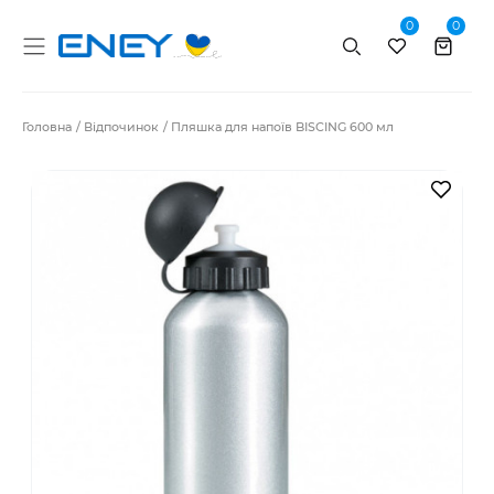
0
0
Пошук
Головна
Відпочинок
Пляшка для напоїв BISCING 600 мл
В за