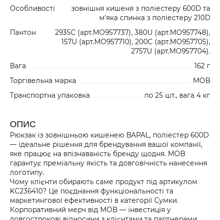
Особливості
зовнішня кишеня з поліестеру 600D та
м'яка спинка з поліестеру 210D
Пантон
2935C (арт.MO957737), 380U (арт.MO957748),
157U (арт.MO957710), 200C (арт.MO957705),
2757U (арт.MO957704).
Вага
162 г
Торгівельна марка
MOB
Транспортна упаковка
по 25 шт., вага 4 кг
ОПИС
Рюкзак із зовнішньою кишенею BAPAL, поліестер 600D
— ідеальне рішення для брендування вашої компанії,
яке працює на впізнаваність бренду щодня. MOB
гарантує преміальну якість та довговічність нанесення
логотипу.
Чому клієнти обирають саме продукт під артикулом
KC236410? Це поєднання функціональності та
маркетингової ефективності в категорії Сумки.
Корпоративний мерч від MOB — інвестиція у
довгострокові відносини з клієнтами та партнерами.