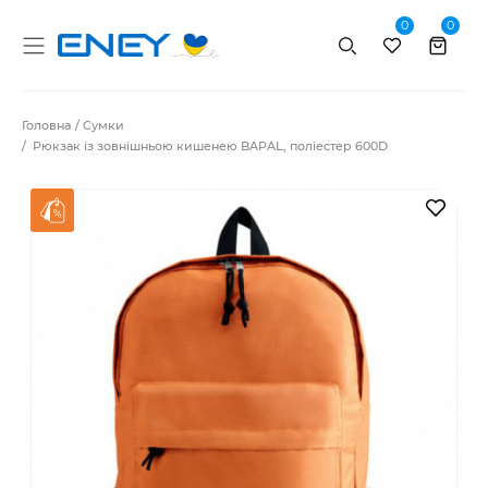
0
0
Пошук
Головна
Сумки
Рюкзак із зовнішньою кишенею BAPAL, поліестер 600D
В за