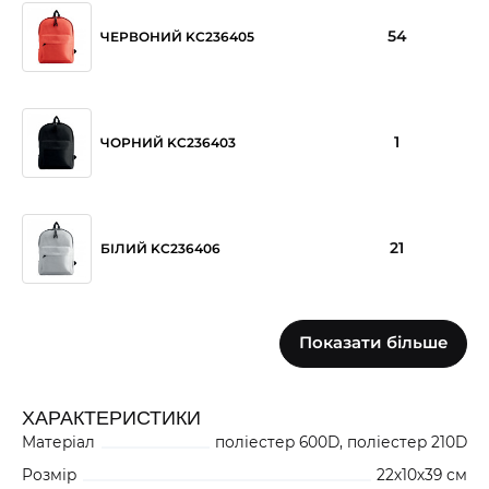
54
ЧЕРВОНИЙ KC236405
1
ЧОРНИЙ KC236403
21
БІЛИЙ KC236406
Показати більше
0
БЛАКИТНИЙ KC236437
ХАРАКТЕРИСТИКИ
Матеріал
поліестер 600D, поліестер 210D
32
СІРИЙ KC236407
Розмір
22х10х39 см