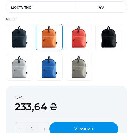
Доступно
49
Колір
Ціна
233,64 ₴
-
+
У кошик