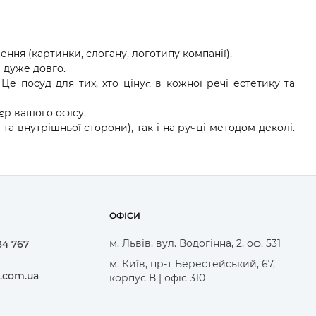
ння (картинки, слогану, логотипу компанії).
 дуже довго.
е посуд для тих, хто цінує в кожної речі естетику та
єр вашого офісу.
а внутрішньої сторони), так і на ручці методом деколі.
ОФІСИ
м. Львів, вул. Водогінна, 2, оф. 531
34 767
м. Київ, пр-т Берестейський, 67,
.com.ua
корпус В | офіс 310