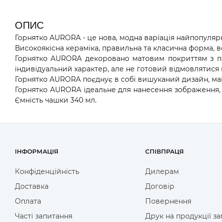
ОПИС
Горнятко AURORA - це нова, модна варіація найпопулярн
Високоякісна кераміка, правильна та класична форма, 
Горнятко AURORA декоровано матовим покриттям з пате
індивідуальний характер, але не готовий відмовлятися в
Горнятко AURORA поєднує в собі вишуканий дизайн, мак
Горнятко AURORA ідеальне для нанесення зображення, як
Ємність чашки 340 мл.
ІНФОРМАЦІЯ
СПІВПРАЦЯ
Конфіденційність
Дилерам
Доставка
Договір
Оплата
Повернення
Часті запитання
Друк на продукції з