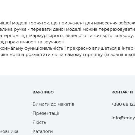
ішої моделі горняток, що призначені для нанесення зображе
велика ручка - переваги даної моделі можна перераховувати
рном під мармур сірого, зеленого та синього кольору. Ц
ід практичності та зручності.
симальну функціональність і прекрасно впишеться в інтер'
е можна розмістити як на самому горнятку (із зовнішньої т
ВАЖЛИВО
КОНТАКТИ
Вимоги до макетів
+380 68 12
Презентації
info@eney
Якість
амовника
Каталоги